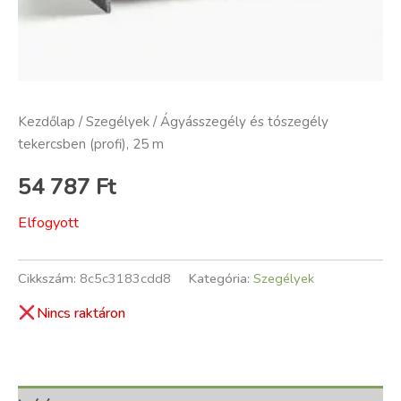
Kezdőlap
/
Szegélyek
/ Ágyásszegély és tószegély
tekercsben (profi), 25 m
54 787
Ft
Elfogyott
Cikkszám:
8c5c3183cdd8
Kategória:
Szegélyek
Nincs raktáron