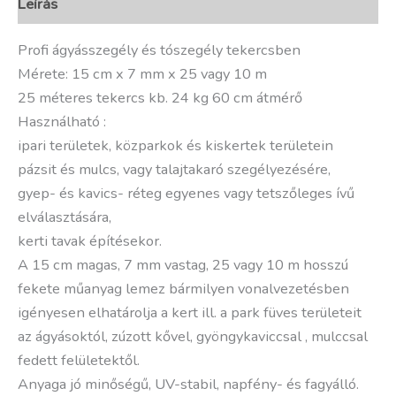
Leírás
Profi ágyásszegély és tószegély tekercsben
Mérete: 15 cm x 7 mm x 25 vagy 10 m
25 méteres tekercs kb. 24 kg 60 cm átmérő
Használható :
ipari területek, közparkok és kiskertek területein
pázsit és mulcs, vagy talajtakaró szegélyezésére,
gyep- és kavics- réteg egyenes vagy tetszőleges ívű
elválasztására,
kerti tavak építésekor.
A 15 cm magas, 7 mm vastag, 25 vagy 10 m hosszú
fekete műanyag lemez bármilyen vonalvezetésben
igényesen elhatárolja a kert ill. a park füves területeit
az ágyásoktól, zúzott kővel, gyöngykaviccsal , mulccsal
fedett felületektől.
Anyaga jó minőségű, UV-stabil, napfény- és fagyálló.