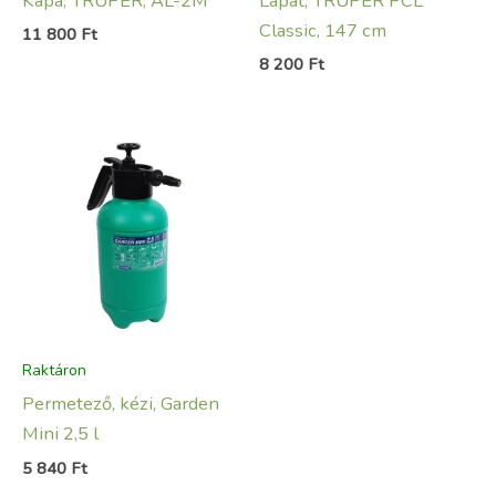
Kapa, TRUPER, AL-2M
Lapát, TRUPER PCL
Classic, 147 cm
11 800
Ft
8 200
Ft
Raktáron
Permetező, kézi, Garden
Mini 2,5 l
5 840
Ft