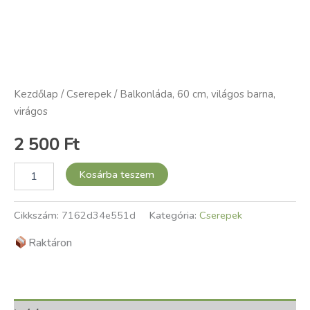
Kezdőlap
/
Cserepek
/ Balkonláda, 60 cm, világos barna,
virágos
2 500
Ft
Kosárba teszem
Cikkszám:
7162d34e551d
Kategória:
Cserepek
Raktáron