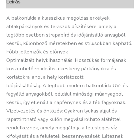
Leírás
A balkonláda a klasszikus megoldás erkélyek,
ablakpárkányok és teraszok díszítésére, amely a
legtöbb esetben strapabíró és időjárásálló anyagból
készül, különböző méretekben és stílusokban kapható.
Főbb jellemzők és előnyök
Optimalizált helykihasználás: Hosszúkás formájának
köszönhetően ideális a keskeny párkányokra és
korlátokra, ahol a hely korlátozott.
Időjárásállóság: A legtöbb modern balkonláda UV- és
fagyálló anyagokból, például minőségi műanyagból
készül, így ellenáll a napfénynek és a téli fagyoknak.
Vízelvezetés és öntözés: Gyakran lyukas aljjal és
rápattintható vagy külön megvásárolható alátéttel
rendelkeznek, amely meggátolja a felesleges víz
kifolyását és a felületek beszennyezését. Léteznek