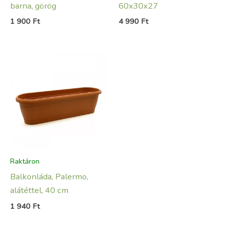
barna, görög
60x30x27
1 900
Ft
4 990
Ft
Raktáron
Balkonláda, Palermo,
alátéttel, 40 cm
1 940
Ft