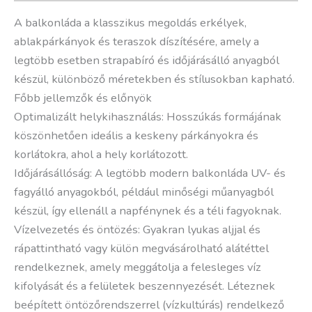
A balkonláda a klasszikus megoldás erkélyek,
ablakpárkányok és teraszok díszítésére, amely a
legtöbb esetben strapabíró és időjárásálló anyagból
készül, különböző méretekben és stílusokban kapható.
Főbb jellemzők és előnyök
Optimalizált helykihasználás: Hosszúkás formájának
köszönhetően ideális a keskeny párkányokra és
korlátokra, ahol a hely korlátozott.
Időjárásállóság: A legtöbb modern balkonláda UV- és
fagyálló anyagokból, például minőségi műanyagból
készül, így ellenáll a napfénynek és a téli fagyoknak.
Vízelvezetés és öntözés: Gyakran lyukas aljjal és
rápattintható vagy külön megvásárolható alátéttel
rendelkeznek, amely meggátolja a felesleges víz
kifolyását és a felületek beszennyezését. Léteznek
beépített öntözőrendszerrel (vízkultúrás) rendelkező