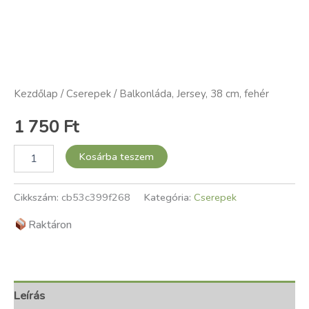
Kezdőlap
/
Cserepek
/ Balkonláda, Jersey, 38 cm, fehér
1 750
Ft
Kosárba teszem
Cikkszám:
cb53c399f268
Kategória:
Cserepek
Raktáron
Leírás