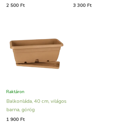
2 500
Ft
3 300
Ft
Raktáron
Balkonláda, 40 cm, világos
barna, görög
1 900
Ft