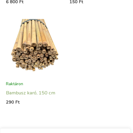
6 800
Ft
150
Ft
Raktáron
Bambusz karó, 150 cm
290
Ft