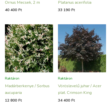
Ornus Mecsek, 2 m
Platanus acerifolia
40 400
Ft
33 190
Ft
Raktáron
Raktáron
Madárberkenye / Sorbus
Vöröslevelű juhar / Acer
aucuparia
plat. Crimson King
12 800
Ft
34 400
Ft