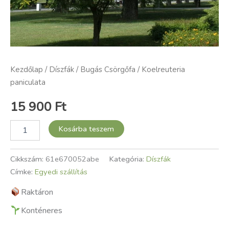
Kezdőlap
/
Díszfák
/ Bugás Csörgőfa / Koelreuteria
paniculata
15 900
Ft
Kosárba teszem
Cikkszám:
61e670052abe
Kategória:
Díszfák
Címke:
Egyedi szállítás
Raktáron
Konténeres