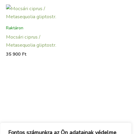
Raktáron
Mocsári ciprus /
Metasequolia gliptostr.
35 900
Ft
Fontos számunkra az Ön adatainak védelme