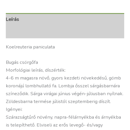
Leírás
További információk
Koelreuteria paniculata
Bugás csörgőfa
Morfológiai leírás, díszérték:
4-6 m magasra növő, gyors kezdeti növekedésű, gömb
koronájú lombhullató fa. Lombja ősszel sárgásbarnára
színeződik. Sárga virágai június végén-júliusban nyílnak.
Zöldesbarna termése júlistól szeptemberig díszít.
Igényei:
Szárazságtűrő növény, napra-félárnyékba és árnyékba
is telepíthető. Elviseli az erős levegő- és/vagy