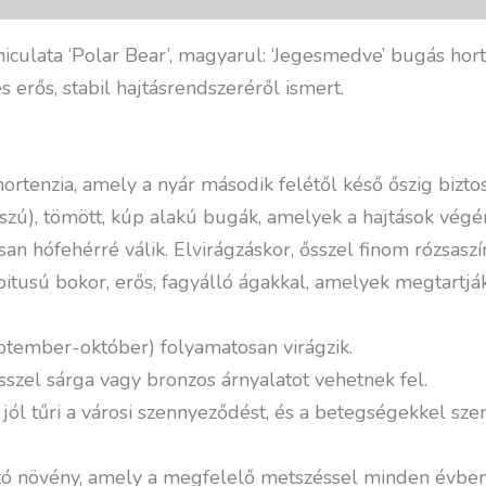
iculata ‘Polar Bear’, magyarul: ‘Jegesmedve’ bugás hort
s erős, stabil hajtásrendszeréről ismert.
rtenzia, amely a nyár második felétől késő őszig biztosí
zú), tömött, kúp alakú bugák, amelyek a hajtások végé
n hófehérré válik. Elvirágzáskor, ősszel finom rózsaszín
bitusú bokor, erős, fagyálló ágakkal, amelyek megtartjá
eptember-október) folyamatosan virágzik.
sszel sárga vagy bronzos árnyalatot vehetnek fel.
, jól tűri a városi szennyeződést, és a betegségekkel sz
ató növény, amely a megfelelő metszéssel minden évben