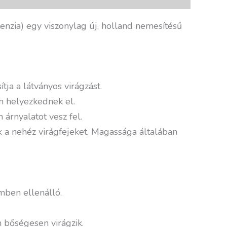
enzia) egy viszonylag új, holland nemesítésű
tja a látványos virágzást.
n helyezkednek el.
 árnyalatot vesz fel.
k a nehéz virágfejeket. Magassága általában
emben ellenálló.
 bőségesen virágzik.