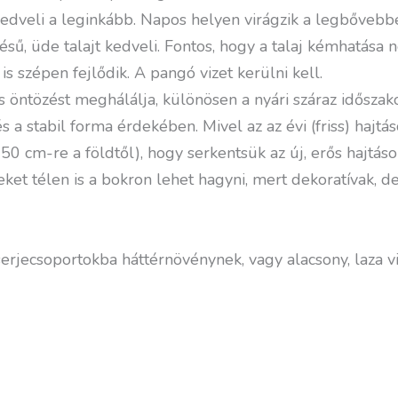
edveli a leginkább. Napos helyen virágzik a legbővebbe
ű, üde talajt kedveli. Fontos, hogy a talaj kémhatása ne
s szépen fejlődik. A pangó vizet kerülni kell.
 öntözést meghálálja, különösen a nyári száraz időszako
a stabil forma érdekében. Mivel az az évi (friss) hajtás
50 cm-re a földtől), hogy serkentsük az új, erős hajtás
jeket télen is a bokron lehet hagyni, mert dekoratívak, d
cserjecsoportokba háttérnövénynek, vagy alacsony, laza 