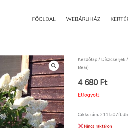
FŐOLDAL
WEBÁRUHÁZ
KERTÉ
Kezdőlap
/
Díszcserjék
/
Bear)
4 680
Ft
Elfogyott
Cikkszám:
211fa07fbd5
Nincs raktáron