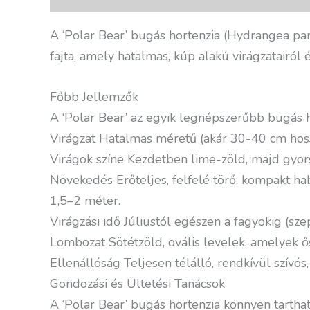
A ‘Polar Bear’ bugás hortenzia (Hydrangea pan
fajta, amely hatalmas, kúp alakú virágzatairól é
Főbb Jellemzők
A ‘Polar Bear’ az egyik legnépszerűbb bugás ho
Virágzat Hatalmas méretű (akár 30-40 cm hoss
Virágok színe Kezdetben lime-zöld, majd gyorsa
Növekedés Erőteljes, felfelé törő, kompakt ha
1,5–2 méter.
Virágzási idő Júliustól egészen a fagyokig (sz
Lombozat Sötétzöld, ovális levelek, amelyek ő
Ellenállóság Teljesen télálló, rendkívül szívós
Gondozási és Ültetési Tanácsok
A ‘Polar Bear’ bugás hortenzia könnyen tarth