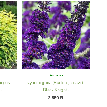
Raktáron
arpus
Nyári orgona (Buddleja davidii
’)
Black Knight)
3 580
Ft