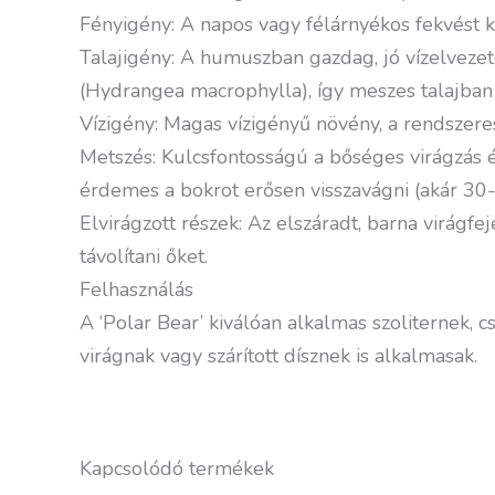
Fényigény: A napos vagy félárnyékos fekvést k
Talajigény: A humuszban gazdag, jó vízelvezetés
(Hydrangea macrophylla), így meszes talajban i
Vízigény: Magas vízigényű növény, a rendszeres
Metszés: Kulcsfontosságú a bőséges virágzás és 
érdemes a bokrot erősen visszavágni (akár 30-
Elvirágzott részek: Az elszáradt, barna virágfe
távolítani őket.
Felhasználás
A ‘Polar Bear’ kiválóan alkalmas szoliternek, 
virágnak vagy szárított dísznek is alkalmasak.
Kapcsolódó termékek