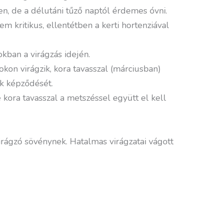
n, de a délutáni tűző naptól érdemes óvni.
m kritikus, ellentétben a kerti hortenziával
kban a virágzás idején.
okon virágzik, kora tavasszal (márciusban)
ok képződését.
e kora tavasszal a metszéssel együtt el kell
virágzó sövénynek. Hatalmas virágzatai vágott