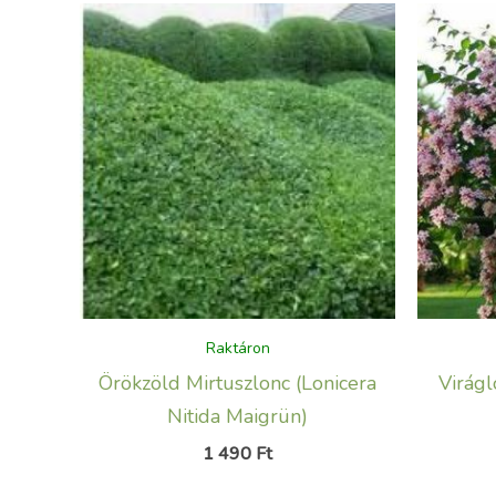
Raktáron
Örökzöld Mirtuszlonc (Lonicera
Virágl
Nitida Maigrün)
1 490
Ft