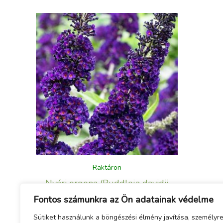
Raktáron
Nyári orgona (Buddleja davidii
Black Knight)
Fontos számunkra az Ön adatainak védelme
4 490
Ft
Sütiket használunk a böngészési élmény javítása, személyr