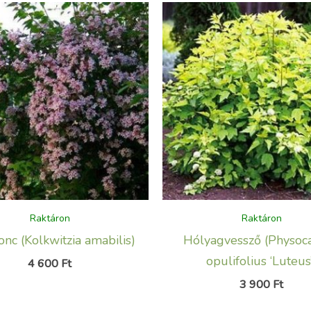
Raktáron
Raktáron
onc (Kolkwitzia amabilis)
Hólyagvessző (Physoc
opulifolius ‘Luteus
4 600
Ft
3 900
Ft