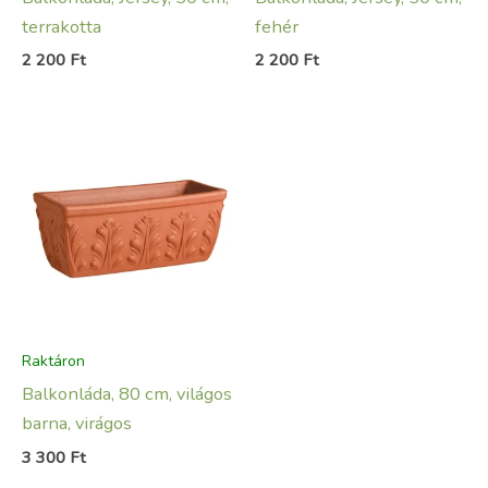
terrakotta
fehér
2 200
Ft
2 200
Ft
Raktáron
Balkonláda, 80 cm, világos
barna, virágos
3 300
Ft