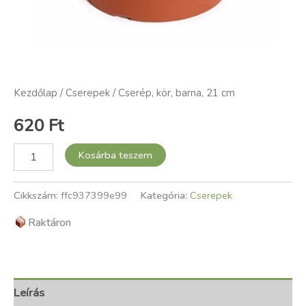
Kezdőlap
/
Cserepek
/ Cserép, kör, barna, 21 cm
620
Ft
Kosárba teszem
Cikkszám:
ffc937399e99
Kategória:
Cserepek
Raktáron
Leírás