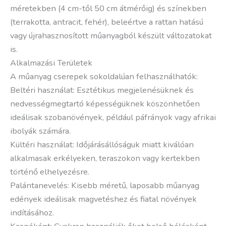
méretekben (4 cm-től 50 cm átmérőig) és színekben
(terrakotta, antracit, fehér), beleértve a rattan hatású
vagy újrahasznosított műanyagból készült változatokat
is.
Alkalmazási Területek
A műanyag cserepek sokoldalúan felhasználhatók:
Beltéri használat: Esztétikus megjelenésüknek és
nedvességmegtartó képességüknek köszönhetően
ideálisak szobanövények, például páfrányok vagy afrikai
ibolyák számára.
Kültéri használat: Időjárásállóságuk miatt kiválóan
alkalmasak erkélyeken, teraszokon vagy kertekben
történő elhelyezésre.
Palántanevelés: Kisebb méretű, laposabb műanyag
edények ideálisak magvetéshez és fiatal növények
indításához.