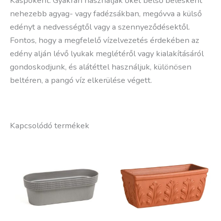
Kaspóként: Gyakran használják őket belső bélésként
nehezebb agyag- vagy fadézsákban, megóvva a külső
edényt a nedvességtől vagy a szennyeződésektől.
Fontos, hogy a megfelelő vízelvezetés érdekében az
edény alján lévő lyukak meglétéről vagy kialakításáról
gondoskodjunk, és alátéttel használjuk, különösen
beltéren, a pangó víz elkerülése végett.
Kapcsolódó termékek