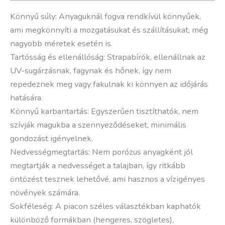
Könnyű súly: Anyaguknál fogva rendkívül könnyűek,
ami megkönnyíti a mozgatásukat és szállításukat, még
nagyobb méretek esetén is.
Tartósság és ellenállóság: Strapabírók, ellenállnak az
UV-sugárzásnak, fagynak és hőnek, így nem
repedeznek meg vagy fakulnak ki könnyen az időjárás
hatására.
Könnyű karbantartás: Egyszerűen tisztíthatók, nem
szívják magukba a szennyeződéseket, minimális
gondozást igényelnek.
Nedvességmegtartás: Nem porózus anyagként jól
megtartják a nedvességet a talajban, így ritkább
öntözést tesznek lehetővé, ami hasznos a vízigényes
növények számára.
Sokféleség: A piacon széles választékban kaphatók
különböző formákban (hengeres, szögletes),