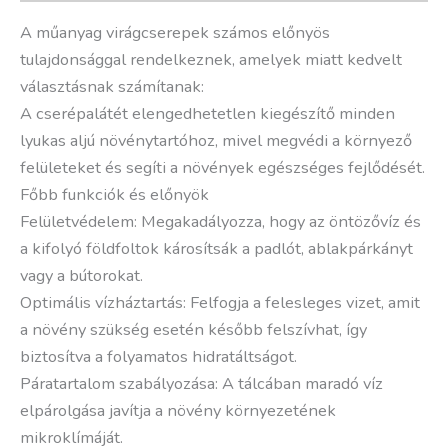
A műanyag virágcserepek számos előnyös
tulajdonsággal rendelkeznek, amelyek miatt kedvelt
választásnak számítanak:
A cserépalátét elengedhetetlen kiegészítő minden
lyukas aljú növénytartóhoz, mivel megvédi a környező
felületeket és segíti a növények egészséges fejlődését.
Főbb funkciók és előnyök
Felületvédelem: Megakadályozza, hogy az öntözővíz és
a kifolyó földfoltok károsítsák a padlót, ablakpárkányt
vagy a bútorokat.
Optimális vízháztartás: Felfogja a felesleges vizet, amit
a növény szükség esetén később felszívhat, így
biztosítva a folyamatos hidratáltságot.
Páratartalom szabályozása: A tálcában maradó víz
elpárolgása javítja a növény környezetének
mikroklímáját.