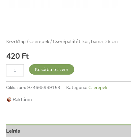
Kezdőlap
/
Cserepek
/ Cserépalátét, kör, barna, 26 cm
420
Ft
Kosárba teszem
Cikkszám:
974665989159
Kategória:
Cserepek
Raktáron
Leírás