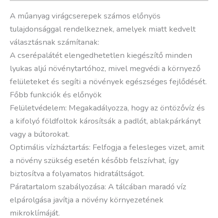
A műanyag virágcserepek számos előnyös
tulajdonsággal rendelkeznek, amelyek miatt kedvelt
választásnak számítanak:
A cserépalátét elengedhetetlen kiegészítő minden
lyukas aljú növénytartóhoz, mivel megvédi a környező
felületeket és segíti a növények egészséges fejlődését.
Főbb funkciók és előnyök
Felületvédelem: Megakadályozza, hogy az öntözővíz és
a kifolyó földfoltok károsítsák a padlót, ablakpárkányt
vagy a bútorokat.
Optimális vízháztartás: Felfogja a felesleges vizet, amit
a növény szükség esetén később felszívhat, így
biztosítva a folyamatos hidratáltságot.
Páratartalom szabályozása: A tálcában maradó víz
elpárolgása javítja a növény környezetének
mikroklímáját.