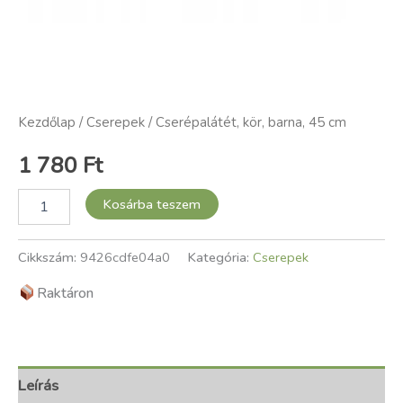
Kezdőlap
/
Cserepek
/ Cserépalátét, kör, barna, 45 cm
1 780
Ft
Kosárba teszem
Cikkszám:
9426cdfe04a0
Kategória:
Cserepek
Raktáron
Leírás