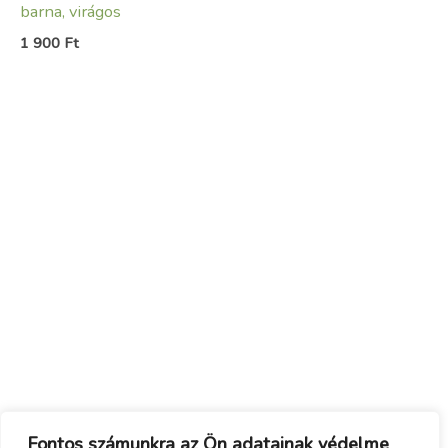
barna, virágos
1 900
Ft
Fontos számunkra az Ön adatainak védelme