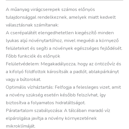
A műanyag virágcserepek számos előnyös
tulajdonsággal rendelkeznek, amelyek miatt kedvelt
választásnak számítanak:
A cserépalátét elengedhetetlen kiegészítő minden
lyukas aljú növénytartóhoz, mivel megvédi a környező
felületeket és segíti a növények egészséges fejlődését.
Főbb funkciók és előnyök
Felületvédelem: Megakadályozza, hogy az öntözővíz és
a kifolyó földfoltok károsítsák a padlót, ablakpárkányt
vagy a bútorokat.
Optimális vízháztartás: Felfogja a felesleges vizet, amit
a növény szükség esetén később felszívhat, így
biztosítva a folyamatos hidratáltságot.
Páratartalom szabályozása: A tálcában maradó víz
elpárolgása javítja a növény környezetének
mikroklímáját.