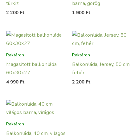
türkiz
barna, görög
2 200
Ft
1 900
Ft
Raktáron
Raktáron
Magasított balkonláda,
Balkonláda, Jersey, 50 cm,
60x30x27
fehér
4 990
Ft
2 200
Ft
Raktáron
Balkonláda, 40 cm, világos