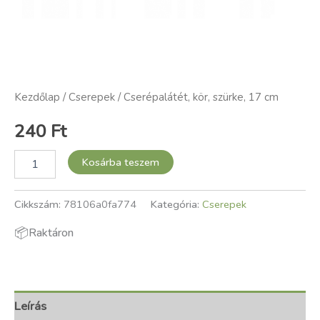
Kezdőlap
/
Cserepek
/ Cserépalátét, kör, szürke, 17 cm
240
Ft
Kosárba teszem
Cikkszám:
78106a0fa774
Kategória:
Cserepek
📦
Raktáron
Leírás