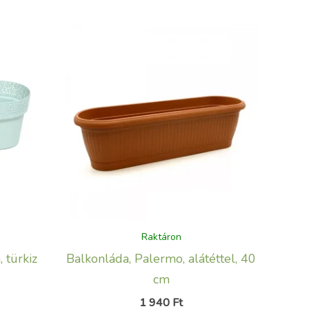
Raktáron
 türkiz
Balkonláda, Palermo, alátéttel, 40
cm
1 940
Ft