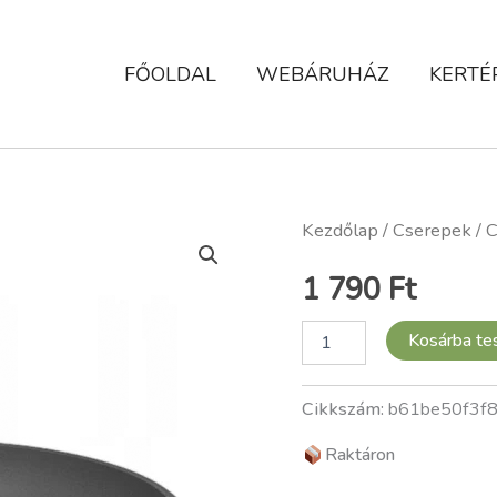
FŐOLDAL
WEBÁRUHÁZ
KERTÉ
Cserépalátét,
Kezdőlap
/
Cserepek
/ C
kör,
szürke,
1 790
Ft
45
cm
mennyiség
Kosárba t
Cikkszám:
b61be50f3f
Raktáron