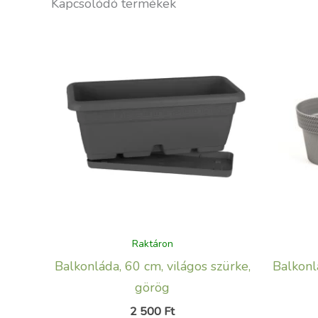
Kapcsolódó termékek
Raktáron
Balkonláda, 60 cm, világos szürke,
Balkonlá
görög
2 500
Ft