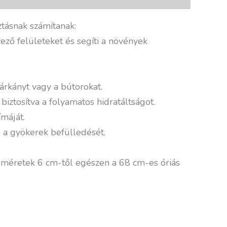
tásnak számítanak:
ző felületeket és segíti a növények
árkányt vagy a bútorokat.
biztosítva a folyamatos hidratáltságot.
máját.
a a gyökerek befülledését.
 méretek 6 cm-től egészen a 68 cm-es óriás