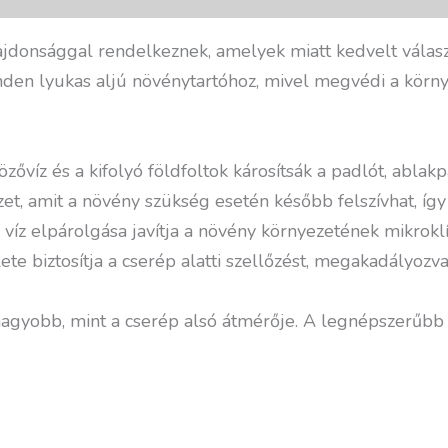
donsággal rendelkeznek, amelyek miatt kedvelt válasz
den lyukas aljú növénytartóhoz, mivel megvédi a környe
víz és a kifolyó földfoltok károsítsák a padlót, ablakp
izet, amit a növény szükség esetén később felszívhat, így 
víz elpárolgása javítja a növény környezetének mikroklí
te biztosítja a cserép alatti szellőzést, megakadályozv
nagyobb, mint a cserép alsó átmérője. A legnépszerűbb