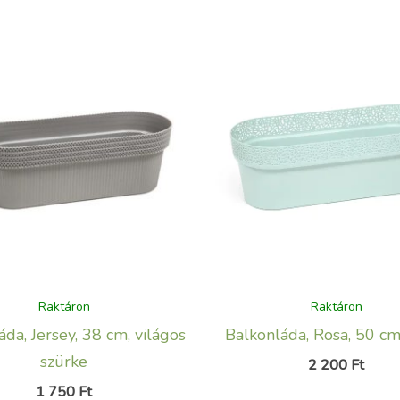
Raktáron
Raktáron
da, Jersey, 38 cm, világos
Balkonláda, Rosa, 50 cm,
szürke
2 200
Ft
1 750
Ft