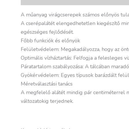
A műanyag virágcserepek számos előnyös tulaj
A cserépalátét elengedhetetlen kiegészítő min
egészséges fejlődését.
Főbb funkciók és előnyök
Felületvédelem: Megakadályozza, hogy az öntöző
Optimális vízháztartás: Felfogja a felesleges v
Páratartalom szabályozása: A tálcában maradó 
Gyökérvédelem: Egyes típusok barázdált felüle
Méretválasztási tanács
A megfelelő alátét mindig pár centiméterrel 
változatokig terjednek.