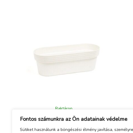
Raktáron
Balkonláda, Jersey, 38 cm, fehér
Fontos számunkra az Ön adatainak védelme
1 750
Ft
Sütiket használunk a böngészési élmény javítása, személyr