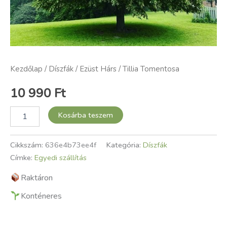
Kezdőlap
/
Díszfák
/ Ezüst Hárs / Tillia Tomentosa
10 990
Ft
Kosárba teszem
Cikkszám:
636e4b73ee4f
Kategória:
Díszfák
Címke:
Egyedi szállítás
Raktáron
Konténeres