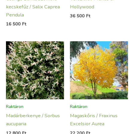
kecskefűz / Salix Caprea
Hollywood
Pendula
36 500
Ft
16 500
Ft
Raktáron
Raktáron
Madárberkenye / Sorbus
Magaskőris / Fraxinus
aucuparia
Excelsior Aurea
12 800
Ft
22 200
Ft