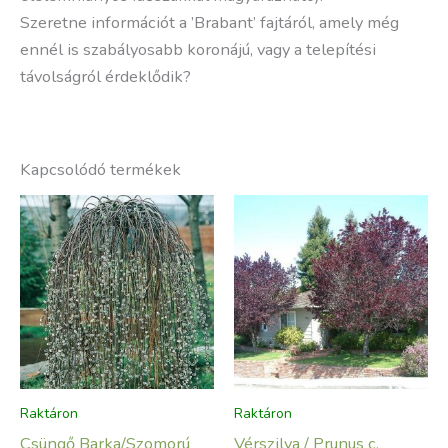
Szeretne információt a ’Brabant’ fajtáról, amely még
ennél is szabályosabb koronájú, vagy a telepítési
távolságról érdeklődik?
Kapcsolódó termékek
Raktáron
Raktáron
Csüngő Barka/Szomorú
Vérszilva / Prunus c.