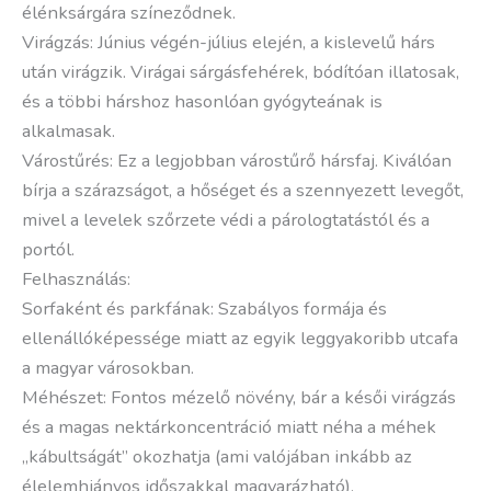
élénksárgára színeződnek.
Virágzás: Június végén-július elején, a kislevelű hárs
után virágzik. Virágai sárgásfehérek, bódítóan illatosak,
és a többi hárshoz hasonlóan gyógyteának is
alkalmasak.
Várostűrés: Ez a legjobban várostűrő hársfaj. Kiválóan
bírja a szárazságot, a hőséget és a szennyezett levegőt,
mivel a levelek szőrzete védi a párologtatástól és a
portól.
Felhasználás:
Sorfaként és parkfának: Szabályos formája és
ellenállóképessége miatt az egyik leggyakoribb utcafa
a magyar városokban.
Méhészet: Fontos mézelő növény, bár a késői virágzás
és a magas nektárkoncentráció miatt néha a méhek
„kábultságát” okozhatja (ami valójában inkább az
élelemhiányos időszakkal magyarázható).