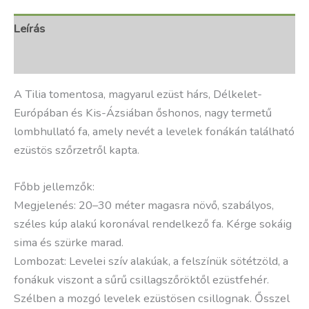
Leírás
További információk
A Tilia tomentosa, magyarul ezüst hárs, Délkelet-
Európában és Kis-Ázsiában őshonos, nagy termetű
lombhullató fa, amely nevét a levelek fonákán található
ezüstös szőrzetről kapta.
Főbb jellemzők:
Megjelenés: 20–30 méter magasra növő, szabályos,
széles kúp alakú koronával rendelkező fa. Kérge sokáig
sima és szürke marad.
Lombozat: Levelei szív alakúak, a felszínük sötétzöld, a
fonákuk viszont a sűrű csillagszőröktől ezüstfehér.
Szélben a mozgó levelek ezüstösen csillognak. Ősszel