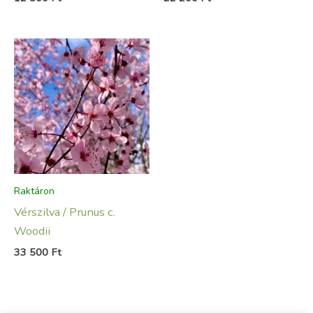
Raktáron
Vérszilva / Prunus c.
Woodii
33 500
Ft