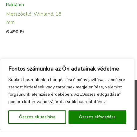
Raktáron
Metszőolló, Winland, 18
mm
6 490
Ft
Fontos számunkra az Ön adatainak védelme
Sütiket használunk a böngészési élmény javítása, személyre
szabott hirdetések vagy tartalmak megjelenítése, valamint
forgalmunk elemzése érdekében. Az „Összes elfogadása”
Menu
gombra kattintva hozzájárul a sütik használatához.
Copyright © 2026 - Örökzöld Faiskola Webáruház -
Összes elutasítása
Összes elfogadása
Készítette a
CsabaInformatika.NET