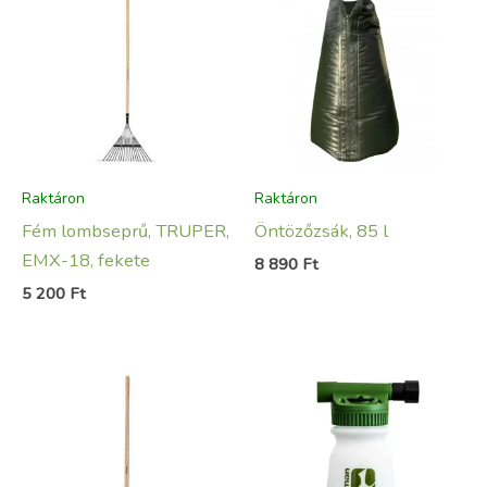
Raktáron
Raktáron
Fém lombseprű, TRUPER,
Öntözőzsák, 85 l
EMX-18, fekete
8 890
Ft
5 200
Ft