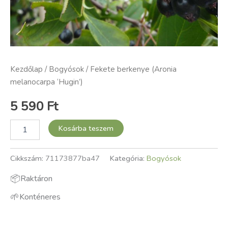
Kezdőlap
/
Bogyósok
/ Fekete berkenye (Aronia
melanocarpa ‘Hugin’)
5 590
Ft
Kosárba teszem
Cikkszám:
71173877ba47
Kategória:
Bogyósok
📦
Raktáron
🌱
Konténeres