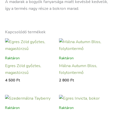
A madarak a bogyók fanyarsága miatt kevésbé kedvelik,
így a termés nagy része a bokron marad.
Kapcsolódó termékek
Raktáron
Raktáron
Egres Zöld győztes,
Málna Autumn Bliss,
magastörzsű
folytontermő
4 500
Ft
2 800
Ft
Raktáron
Raktáron