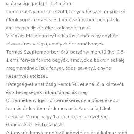
szélessége pedig 1-1,2 méter.
Lombozat Nyáron sötétzöld, fényes. Ősszel lenyűgöző,
élénk vörös, narancs és bordó színekben pompázik,
ami magas díszértéket kölcsönöz neki.
Virágzás Májusban nyílnak a kis, fehér vagy enyhén
rózsaszínes virágai, amelyek öntermékenyek.
Termés Szeptemberben érő, borsónyi méretű (kb. 0,8-
1 cm), fényes fekete bogyók, amelyek a bokron sokáig
megmaradnak. Ízük fanyar, édes-savanyú, enyhe
kesernyés utóízzel.
Betegség-ellenállóság Rendkívül ellenálló, a kártevők
és a betegségek ritkán támadják meg.
Öntermékeny Igen, öntermékeny, de a bőségesebb
termés érdekében érdemes más Aronia fajtákat
(például ‘Viking’ vagy ‘Nero’) ültetni a közelébe.
Gondozás és Felhasználás
A fanyarkabogyó rendkívül igénytelen és alkalmazkodó