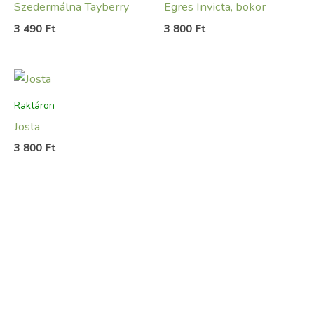
Szedermálna Tayberry
Egres Invicta, bokor
3 490
Ft
3 800
Ft
Raktáron
Josta
3 800
Ft