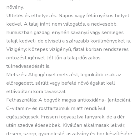
növény.
Ültetés és elhelyezés: Napos vagy félárnyékos helyet
kedvel. A talaj iránt nem válogatós, a nedvesebb,
humuszban gazdag, enyhén savanyú vagy semleges
talajt kedveli, de elviseli a szárazabb körülményeket is.
Vízigény: Közepes vízigényű, fiatal korban rendszeres
öntözést igényel. Jól tűri a talaj időszakos
túlnedvesedését is.
Metszés: Alig igényel metszést, leginkább csak az
elöregedett, sérült vagy befelé növő ágakat kell
eltávolítani kora tavasszal.
Felhasználás: A bogyók magas antioxidáns- (antocián),
C-vitamin- és rosttartalmuk miatt rendkívül
egészségesek. Frissen fogyasztva fanyarak, de a dér
után szedve édesebbek. Kiválóan alkalmasak lekvár,
dzsem, szörp, gyümölcslé, aszalvány és bor készítésére.