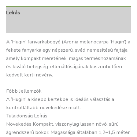
Leírás
További információk
A ‘Hugin’ fanyarkabogyó (Aronia melanocarpa ‘Hugin’) a
fekete fanyarka egy népszerű, svéd nemesítésű fajtája,
amely kompakt méretének, magas terméshozamának
és kiváló betegség-ellenállóságának köszönhetően
kedvelt kerti növény.
Főbb Jellemzők
A ‘Hugin’ a kisebb kertekbe is ideális választás a
kontrolláltabb növekedése miatt.
Tulajdonság Leírás
Növekedés Kompakt, viszonylag lassan növő, sűrű
ágrendszerű bokor. Magassága általában 1,2–1,5 méter,