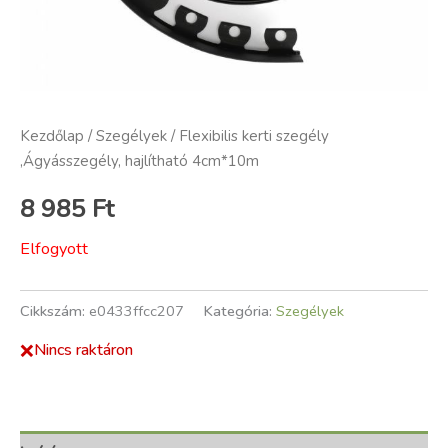
Kezdőlap
/
Szegélyek
/ Flexibilis kerti szegély
,Ágyásszegély, hajlítható 4cm*10m
8 985
Ft
Elfogyott
Cikkszám:
e0433ffcc207
Kategória:
Szegélyek
❌
Nincs raktáron