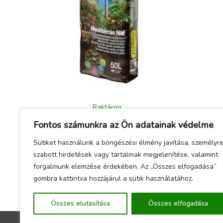
Raktáron
FLORIMO mediterrán föld, 50 l
Fontos számunkra az Ön adatainak védelme
3 690
Ft
Sütiket használunk a böngészési élmény javítása, személyr
szabott hirdetések vagy tartalmak megjelenítése, valamint
forgalmunk elemzése érdekében. Az „Összes elfogadása”
gombra kattintva hozzájárul a sütik használatához.
Összes elutasítása
Összes elfogadása