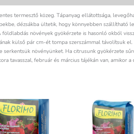
mentes termesztő közeg. Tápanyag ellátottsága, levegőhá
repekbe, dézsákba ültetik, hogy könnyebben szállítható
A földlabdás növények gyökérzete is hasonló okból vissz
ának külső pár cm-ét tompa szerszámmal távolítsuk el
e serkentsük növényünket. Ha citrusunk gyökérzete sűrűn
a tavasszal, február és március tájékán van, amikor a ci