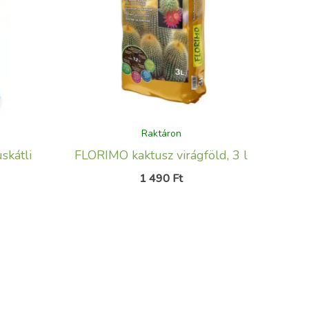
Raktáron
skátli
FLORIMO kaktusz virágföld, 3 l
1 490
Ft