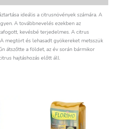
ztartása ideális a citrusnövények számára. A
 legyen. A továbbnevelés ezekben az
afogott, kevésbé terjedelmes. A citrus
. A megtört és lehasadt gyökereket metsszük
 átszőtte a földet, az év során bármikor
trus hajtáshozás előtt áll.