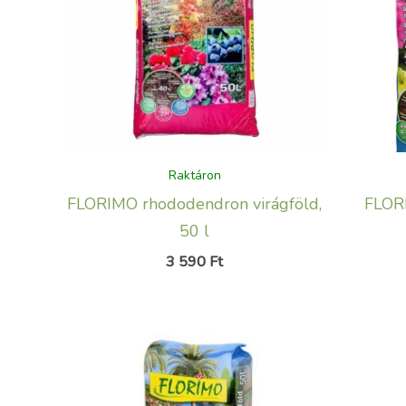
Raktáron
FLORIMO rhododendron virágföld,
FLORI
50 l
3 590
Ft