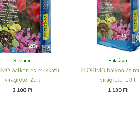
Raktáron
Raktáron
MO balkon és muskátli
FLORIMO balkon és mu
virágföld, 20 l
virágföld, 10 l
2 100
Ft
1 190
Ft