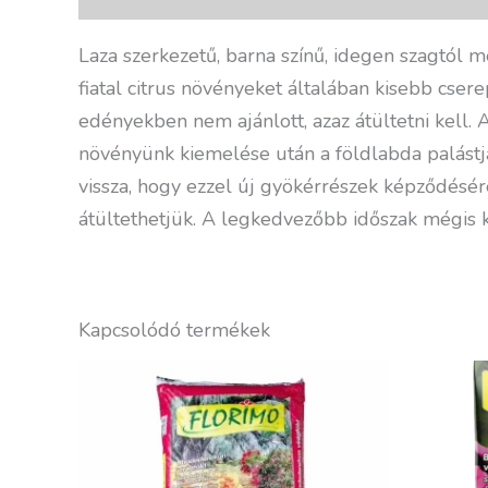
Laza szerkezetű, barna színű, idegen szagtól 
fiatal citrus növényeket általában kisebb cse
edényekben nem ajánlott, azaz átültetni kell. 
növényünk kiemelése után a földlabda palástj
vissza, hogy ezzel új gyökérrészek képződésér
átültethetjük. A legkedvezőbb időszak mégis kor
Kapcsolódó termékek