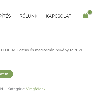
növény
föld,
20
PÍTÉS
RÓLUNK
KAPCSOLAT
l
mennyiség
 FLORIMO citrus és mediterrán növény föld, 20 l
eszem
dd
Kategória:
Virágföldek