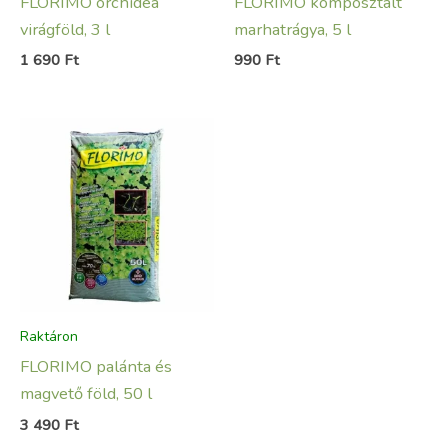
FLORIMO orchidea
FLORIMO komposztált
virágföld, 3 l
marhatrágya, 5 l
1 690
Ft
990
Ft
Raktáron
FLORIMO palánta és
magvető föld, 50 l
3 490
Ft