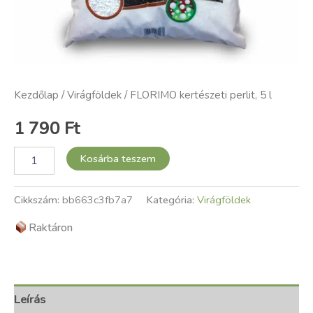
Kezdőlap
/
Virágföldek
/ FLORIMO kertészeti perlit, 5 l
1 790
Ft
Kosárba teszem
Cikkszám:
bb663c3fb7a7
Kategória:
Virágföldek
Raktáron
Leírás