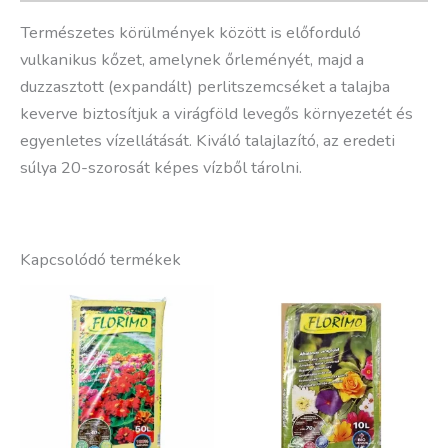
Természetes körülmények között is előforduló
vulkanikus kőzet, amelynek őrleményét, majd a
duzzasztott (expandált) perlitszemcséket a talajba
keverve biztosítjuk a virágföld levegős környezetét és
egyenletes vízellátását. Kiváló talajlazító, az eredeti
súlya 20-szorosát képes vízből tárolni.
Kapcsolódó termékek