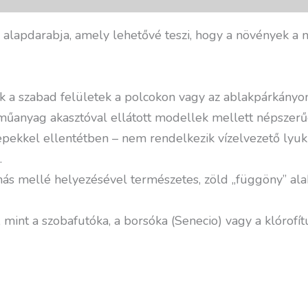
alapdarabja, amely lehetővé teszi, hogy a növények a me
ak a szabad felületek a polcokon vagy az ablakpárkányon
y műanyag akasztóval ellátott modellek mellett népszerűe
repekkel ellentétben – nem rendelkezik vízelvezető lyuk
.
ás mellé helyezésével természetes, zöld „függöny” alakí
 mint a szobafutóka, a borsóka (Senecio) vagy a klórof