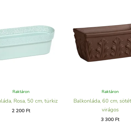
Raktáron
Raktáron
láda, Rosa, 50 cm, türkiz
Balkonláda, 60 cm, sötét
virágos
2 200
Ft
3 300
Ft