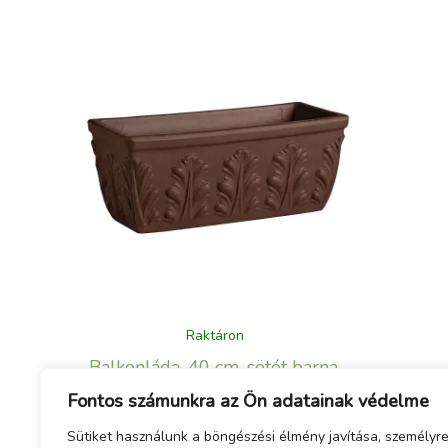
Raktáron
Balkonláda, 40 cm, sötét barna,
virágos
Fontos számunkra az Ön adatainak védelme
1 900
Ft
Sütiket használunk a böngészési élmény javítása, személyr