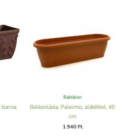
Raktáron
 barna,
Balkonláda, Palermo, alátéttel, 40
cm
1 940
Ft