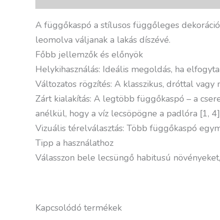
A függőkaspó a stílusos függőleges dekoráció 
leomolva váljanak a lakás díszévé.
Főbb jellemzők és előnyök
Helykihasználás: Ideális megoldás, ha elfogyt
Változatos rögzítés: A klasszikus, dróttal vag
Zárt kialakítás: A legtöbb függőkaspó – a cse
anélkül, hogy a víz lecsöpögne a padlóra [1, 4]
Vizuális térelválasztás: Több függőkaspó egym
Tipp a használathoz
Válasszon bele lecsüngő habitusú növényeket,
Kapcsolódó termékek