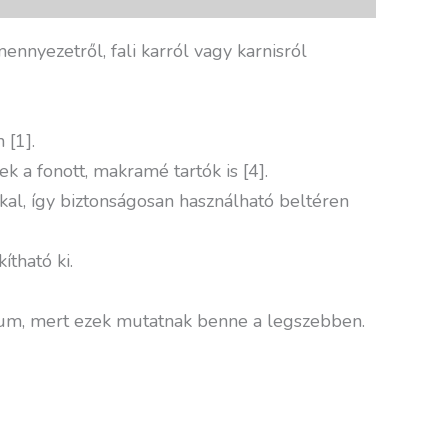
nnyezetről, fali karról vagy karnisról
 [1].
k a fonott, makramé tartók is [4].
kal, így biztonságosan használható beltéren
tható ki.
ítum, mert ezek mutatnak benne a legszebben.