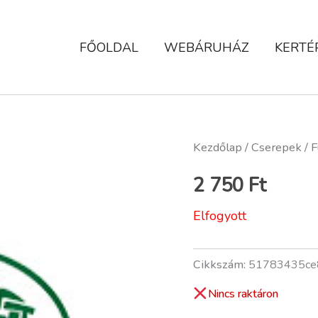
FŐOLDAL
WEBÁRUHÁZ
KERTÉ
Kezdőlap
/
Cserepek
/ F
2 750
Ft
Elfogyott
Cikkszám:
51783435ce
Nincs raktáron