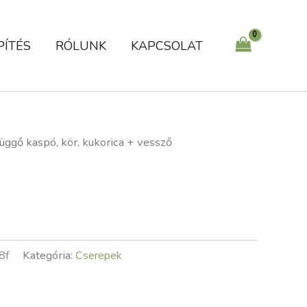
PÍTÉS
RÓLUNK
KAPCSOLAT
üggő kaspó, kör, kukorica + vessző
8f
Kategória:
Cserepek