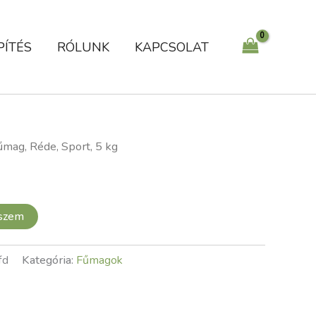
kg
mennyiség
PÍTÉS
RÓLUNK
KAPCSOLAT
űmag, Réde, Sport, 5 kg
eszem
fd
Kategória:
Fűmagok