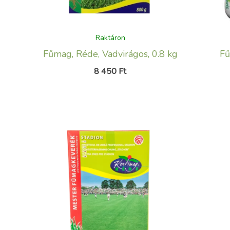
Raktáron
Fűmag, Réde, Vadvirágos, 0.8 kg
Fű
8 450
Ft