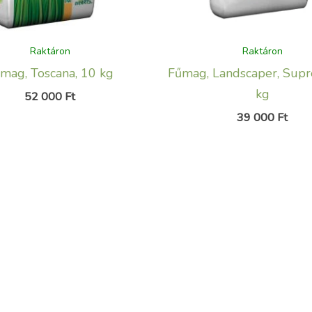
Raktáron
Raktáron
mag, Toscana, 10 kg
Fűmag, Landscaper, Sup
kg
52 000
Ft
39 000
Ft