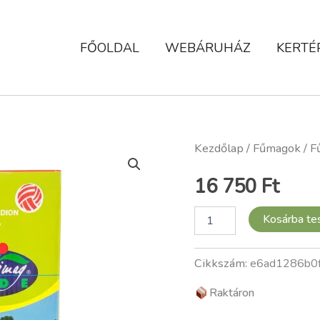
FŐOLDAL
WEBÁRUHÁZ
KERTÉ
Fűmag,
Kezdőlap
/
Fűmagok
/ F
Réde,
Sport,
16 750
Ft
5
kg
mennyiség
Kosárba t
Cikkszám:
e6ad1286b0
Raktáron