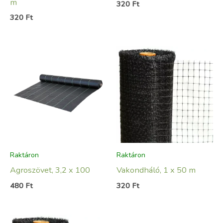
m
320
Ft
320
Ft
Raktáron
Raktáron
Agroszövet, 3,2 x 100
Vakondháló, 1 x 50 m
480
Ft
320
Ft