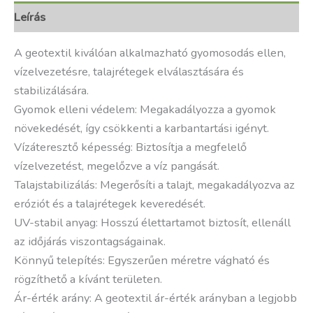
Leírás
A geotextil kiválóan alkalmazható gyomosodás ellen,
vízelvezetésre, talajrétegek elválasztására és
stabilizálására.
Gyomok elleni védelem: Megakadályozza a gyomok
növekedését, így csökkenti a karbantartási igényt.
Vízáteresztő képesség: Biztosítja a megfelelő
vízelvezetést, megelőzve a víz pangását.
Talajstabilizálás: Megerősíti a talajt, megakadályozva az
eróziót és a talajrétegek keveredését.
UV-stabil anyag: Hosszú élettartamot biztosít, ellenáll
az időjárás viszontagságainak.
Könnyű telepítés: Egyszerűen méretre vágható és
rögzíthető a kívánt területen.
Ár-érték arány: A geotextil ár-érték arányban a legjobb