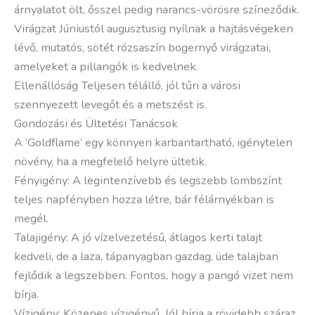
árnyalatot ölt, ősszel pedig narancs-vörösre színeződik.
Virágzat Júniustól augusztusig nyílnak a hajtásvégeken
lévő, mutatós, sötét rózsaszín bogernyő virágzatai,
amelyeket a pillangók is kedvelnek.
Ellenállóság Teljesen télálló, jól tűri a városi
szennyezett levegőt és a metszést is.
Gondozási és Ültetési Tanácsok
A ‘Goldflame’ egy könnyen karbantartható, igénytelen
növény, ha a megfelelő helyre ültetik.
Fényigény: A legintenzívebb és legszebb lombszínt
teljes napfényben hozza létre, bár félárnyékban is
megél.
Talajigény: A jó vízelvezetésű, átlagos kerti talajt
kedveli, de a laza, tápanyagban gazdag, üde talajban
fejlődik a legszebben. Fontos, hogy a pangó vizet nem
bírja.
Vízigény: Közepes vízigényű. Jól bírja a rövidebb száraz