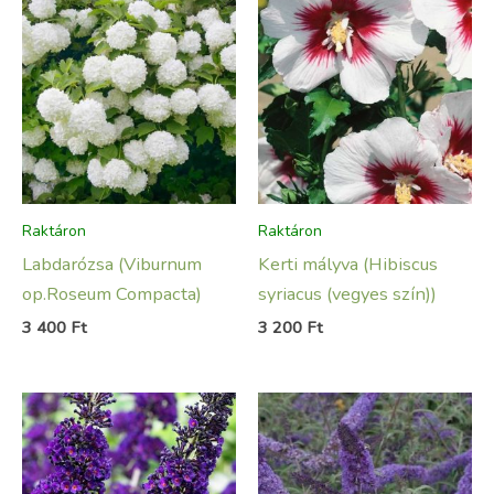
Raktáron
Raktáron
Labdarózsa (Viburnum
Kerti mályva (Hibiscus
op.Roseum Compacta)
syriacus (vegyes szín))
3 400
Ft
3 200
Ft