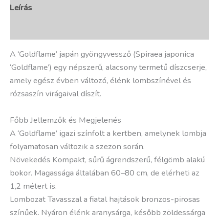
Leírás
További információk
A ‘Goldflame’ japán gyöngyvessző (Spiraea japonica
‘Goldflame’) egy népszerű, alacsony termetű díszcserje,
amely egész évben változó, élénk lombszínével és
rózsaszín virágaival díszít.
Főbb Jellemzők és Megjelenés
A ‘Goldflame’ igazi színfolt a kertben, amelynek lombja
folyamatosan változik a szezon során.
Növekedés Kompakt, sűrű ágrendszerű, félgömb alakú
bokor. Magassága általában 60–80 cm, de elérheti az
1,2 métert is.
Lombozat Tavasszal a fiatal hajtások bronzos-pirosas
színűek. Nyáron élénk aranysárga, később zöldessárga