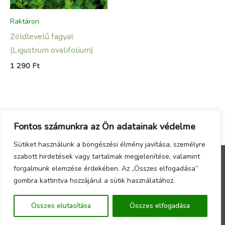
Raktáron
Zöldlevelű fagyal
(Ligustrum ovalifolium)
1 290
Ft
Fontos számunkra az Ön adatainak védelme
Sütiket használunk a böngészési élmény javítása, személyre
szabott hirdetések vagy tartalmak megjelenítése, valamint
forgalmunk elemzése érdekében. Az „Összes elfogadása”
Menu
gombra kattintva hozzájárul a sütik használatához.
Copyright © 2026 - Örökzöld Faiskola Webáruház -
Összes elutasítása
Összes elfogadása
Készítette a
CsabaInformatika.NET