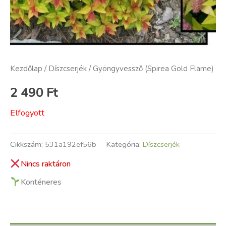
Kezdőlap
/
Díszcserjék
/ Gyöngyvessző (Spirea Gold Flame)
2 490
Ft
Elfogyott
Cikkszám:
531a192ef56b
Kategória:
Díszcserjék
Nincs raktáron
Konténeres