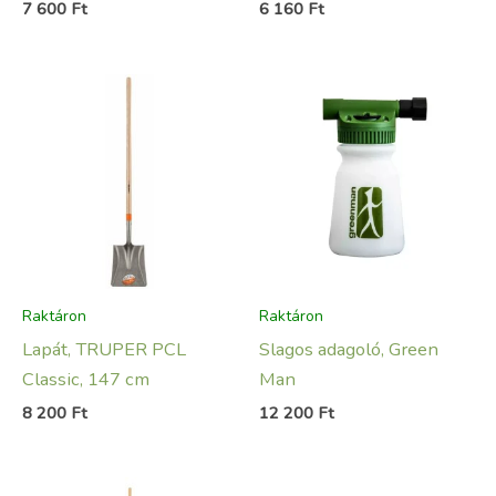
7 600
Ft
6 160
Ft
Raktáron
Raktáron
Lapát, TRUPER PCL
Slagos adagoló, Green
Classic, 147 cm
Man
8 200
Ft
12 200
Ft