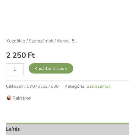
Kezdőlap
/
Szerszámok
/ Kanna, 5 l
2 250
Ft
Kosárba teszem
Cikkszám:
b9049cb27600
Kategória:
Szerszámok
Raktáron
Leírás