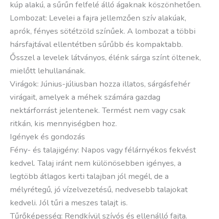
kúp alakú, a sűrűn felfelé álló ágaknak köszönhetően.
Lombozat: Levelei a fajra jellemzően szív alakúak,
aprók, fényes sötétzöld színűek. A lombozat a többi
hársfajtával ellentétben sűrűbb és kompaktabb.
Ősszel a levelek látványos, élénk sárga színt öltenek,
mielőtt lehullanának.
Virágok: Június-júliusban hozza illatos, sárgásfehér
virágait, amelyek a méhek számára gazdag
nektárforrást jelentenek. Termést nem vagy csak
ritkán, kis mennyiségben hoz.
Igények és gondozás
Fény- és talajigény: Napos vagy félárnyékos fekvést
kedvel. Talaj iránt nem különösebben igényes, a
legtöbb átlagos kerti talajban jól megél, de a
mélyrétegű, jó vízelvezetésű, nedvesebb talajokat
kedveli. Jól tűri a meszes talajt is.
Tűrőképesség: Rendkívül szívós és ellenálló fajta.