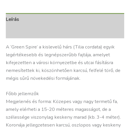
Leírás
További információk
A ‘Green Spire’ a kislevelű hárs (Tilia cordata) egyik
legértékesebb és legnépszerűbb fajtája, amelyet
kifejezetten a városi környezetbe és utcai fásításra
nemesítettek ki, köszönhetően karcsú, felfelé törő, de
mégis sűrű növekedési formájának.
Főbb jellemzők
Megjelenés és forma: Közepes vagy nagy termetű fa,
amely elérheti a 15-20 méteres magasságot, de a
szélessége viszonylag keskeny marad (kb. 3-4 méter).
Koronája jellegzetesen karcsú, oszlopos vagy keskeny