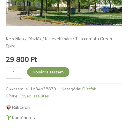
Kezdőlap
/
Díszfák
/ Kislevelű hárs / Tilia cordata Green
Spire
29 800
Ft
Kosárba teszem
Cikkszám:
a11b84b38879
Kategória:
Díszfák
Címke:
Egyedi szállítás
Raktáron
Konténeres