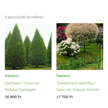
Kapcsolódó termékek
Raktáron
Raktáron
Gyertyán / Carpinus
Tarkalevelű Japánfűz /
Betulus Fastigiata
Salix int. Hakoro Nishiki
36 800
Ft
17 700
Ft