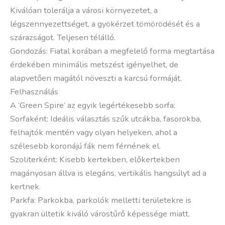
Kiválóan tolerálja a városi környezetet, a
légszennyezettséget, a gyökérzet tömörödését és a
szárazságot. Teljesen télálló.
Gondozás: Fiatal korában a megfelelő forma megtartása
érdekében minimális metszést igényelhet, de
alapvetően magától növeszti a karcsú formáját.
Felhasználás
A ‘Green Spire’ az egyik legértékesebb sorfa:
Sorfaként: Ideális választás szűk utcákba, fasorokba,
felhajtók mentén vagy olyan helyeken, ahol a
szélesebb koronájú fák nem férnének el.
Szoliterként: Kisebb kertekben, előkertekben
magányosan állva is elegáns, vertikális hangsúlyt ad a
kertnek.
Parkfa: Parkokba, parkolók melletti területekre is
gyakran ültetik kiváló várostűrő képessége miatt.