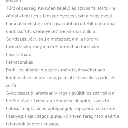
kedveli.
Tűrőképesség: Kiválóan télálló és szívós fa. Jól tűri a
városi klímát és a légszennyezést, bár a nagylevelű
hársnál kevésbé, ezért gyakrabban ültetik parkokba,
mint zsúfolt, szennyezett belvárosi utcákra.
Gondozás: Jól viseli a metszést, ami a korona
formázására vagy a méret kordában tartására
használható.
Felhasználás
Park- és utcafa: Impozáns mérete, árnyékot adó
lombozata és illatos virágai miatt klasszikus park- és
sorfa.
Gyógyászat (Hársatea): Virágait gyűjtik és szárítják; a
belőle főzött hársatea köhögéscsillapító, izzasztó
hatású, megfázásos betegségek népszerű házi szere.
Faanyag: Fája világos, puha, könnyen faragható, ezért a
fafaragók kedvelt anyaga.