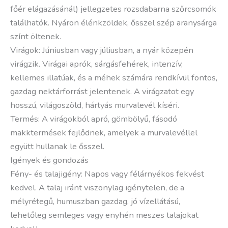
főér elágazásánál) jellegzetes rozsdabarna szőrcsomók
találhatók. Nyáron élénkzöldek, ősszel szép aranysárga
színt öltenek.
Virágok: Júniusban vagy júliusban, a nyár közepén
virágzik. Virágai aprók, sárgásfehérek, intenzív,
kellemes illatúak, és a méhek számára rendkívül fontos,
gazdag nektárforrást jelentenek. A virágzatot egy
hosszú, világoszöld, hártyás murvalevél kíséri.
Termés: A virágokból apró, gömbölyű, fásodó
makktermések fejlődnek, amelyek a murvalevéllel
együtt hullanak le ősszel.
Igények és gondozás
Fény- és talajigény: Napos vagy félárnyékos fekvést
kedvel. A talaj iránt viszonylag igénytelen, de a
mélyrétegű, humuszban gazdag, jó vízellátású,
lehetőleg semleges vagy enyhén meszes talajokat