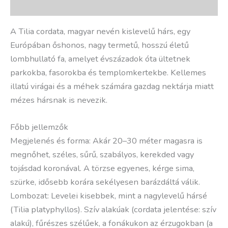
További információk
A Tilia cordata, magyar nevén kislevelű hárs, egy
Európában őshonos, nagy termetű, hosszú életű
lombhullató fa, amelyet évszázadok óta ültetnek
parkokba, fasorokba és templomkertekbe. Kellemes
illatú virágai és a méhek számára gazdag nektárja miatt
mézes hársnak is nevezik.
Főbb jellemzők
Megjelenés és forma: Akár 20–30 méter magasra is
megnőhet, széles, sűrű, szabályos, kerekded vagy
tojásdad koronával. A törzse egyenes, kérge sima,
szürke, idősebb korára sekélyesen barázdáltá válik.
Lombozat: Levelei kisebbek, mint a nagylevelű hársé
(Tilia platyphyllos). Szív alakúak (cordata jelentése: szív
alakú), fűrészes szélűek, a fonákukon az érzugokban (a