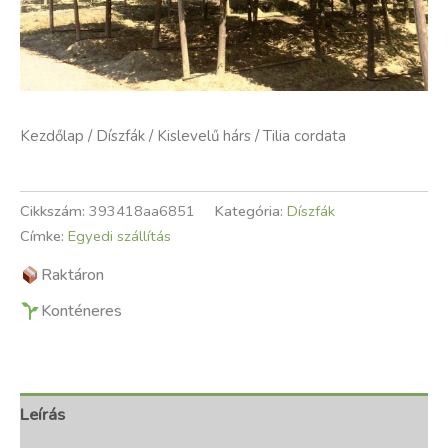
Kezdőlap
/
Díszfák
/ Kislevelű hárs / Tilia cordata
Cikkszám:
393418aa6851
Kategória:
Díszfák
Címke:
Egyedi szállítás
Raktáron
Konténeres
Leírás