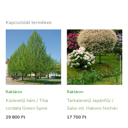
Kapcsolódó termékek
Raktáron
Raktáron
Kislevelű hárs / Tilia
Tarkalevelű Japánfűz /
cordata Green Spire
Salix int. Hakoro Nishiki
29 800
Ft
17 700
Ft