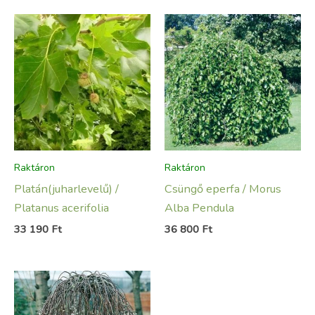
Raktáron
Raktáron
Platán(juharlevelű) /
Csüngő eperfa / Morus
Platanus acerifolia
Alba Pendula
33 190
Ft
36 800
Ft