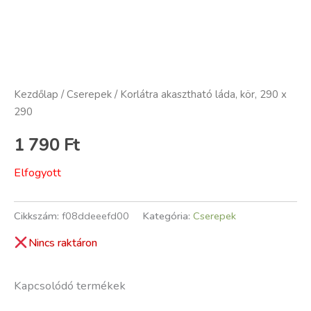
Kezdőlap
/
Cserepek
/ Korlátra akasztható láda, kör, 290 x
290
1 790
Ft
Elfogyott
Cikkszám:
f08ddeeefd00
Kategória:
Cserepek
Nincs raktáron
Kapcsolódó termékek