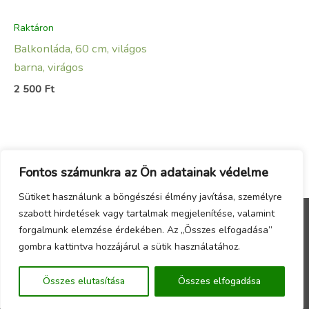
Raktáron
Balkonláda, 60 cm, világos
barna, virágos
2 500
Ft
Fontos számunkra az Ön adatainak védelme
Sütiket használunk a böngészési élmény javítása, személyre
szabott hirdetések vagy tartalmak megjelenítése, valamint
forgalmunk elemzése érdekében. Az „Összes elfogadása”
Menu
gombra kattintva hozzájárul a sütik használatához.
Copyright © 2026 - Örökzöld Faiskola Webáruház -
Összes elutasítása
Összes elfogadása
Készítette a
CsabaInformatika.NET