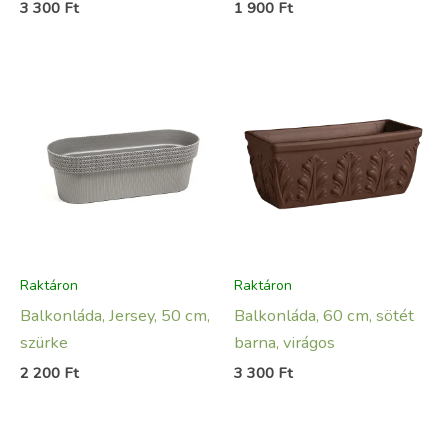
3 300
Ft
1 900
Ft
Raktáron
Raktáron
Balkonláda, Jersey, 50 cm,
Balkonláda, 60 cm, sötét
szürke
barna, virágos
2 200
Ft
3 300
Ft