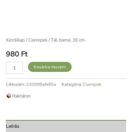
Kezdőlap
/
Cserepek
/ Tál, barna, 30 cm
980
Ft
Kosárba teszem
Cikkszám:
243098afe85a
Kategória:
Cserepek
Raktáron
Leírás