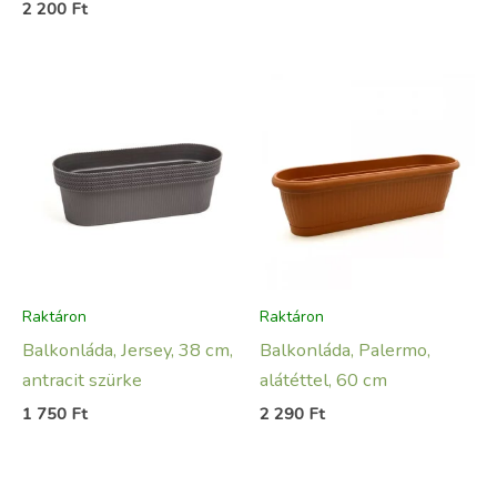
2 200
Ft
Raktáron
Raktáron
Balkonláda, Jersey, 38 cm,
Balkonláda, Palermo,
antracit szürke
alátéttel, 60 cm
1 750
Ft
2 290
Ft