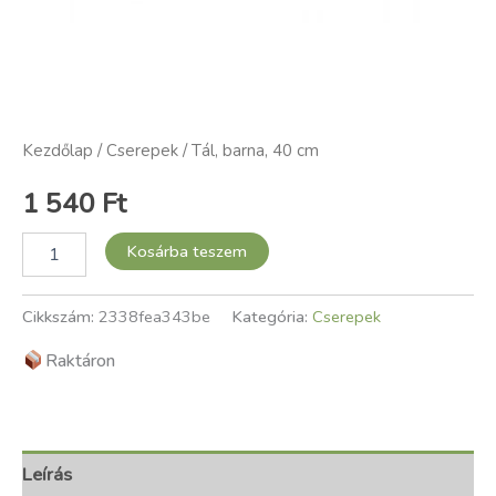
Kezdőlap
/
Cserepek
/ Tál, barna, 40 cm
1 540
Ft
Kosárba teszem
Cikkszám:
2338fea343be
Kategória:
Cserepek
Raktáron
Leírás