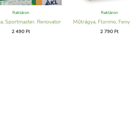
Raktáron
Raktáron
a, Sportmaster, Renovator
Műtrágya, Florimo, Feny
2 490
Ft
2 790
Ft