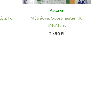
Raktáron
ő, 2 kg
Műtrágya, Sportmaster, „K”
túlsúlyos
2 490
Ft