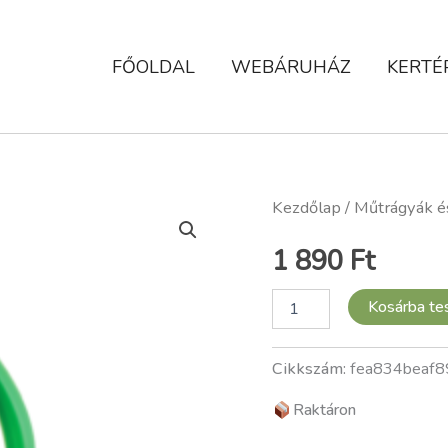
FŐOLDAL
WEBÁRUHÁZ
KERTÉ
Tápoldat,
Kezdőlap
/
Műtrágyák é
Florimo,
Általános,
1 890
Ft
1
l
mennyiség
Kosárba t
Cikkszám:
fea834beaf8
Raktáron