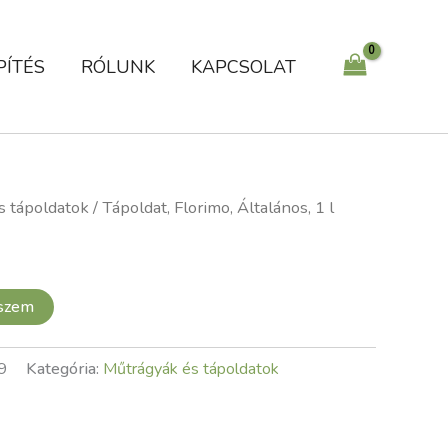
l
mennyiség
PÍTÉS
RÓLUNK
KAPCSOLAT
s tápoldatok
/ Tápoldat, Florimo, Általános, 1 l
eszem
9
Kategória:
Műtrágyák és tápoldatok