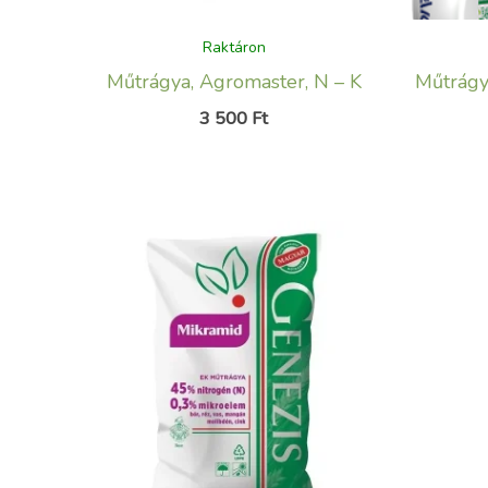
Raktáron
Műtrágya, Agromaster, N – K
Műtrágy
3 500
Ft