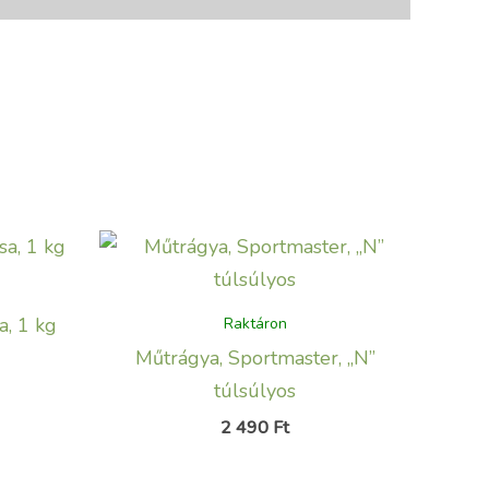
a, 1 kg
Raktáron
Műtrágya, Sportmaster, „N”
túlsúlyos
2 490
Ft