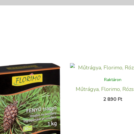
Raktáron
Műtrágya, Florimo, Rózs
2 890
Ft