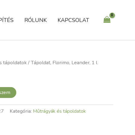
1
l
mennyiség
PÍTÉS
RÓLUNK
KAPCSOLAT
s tápoldatok
/ Tápoldat, Florimo, Leander, 1 l
eszem
27
Kategória:
Műtrágyák és tápoldatok