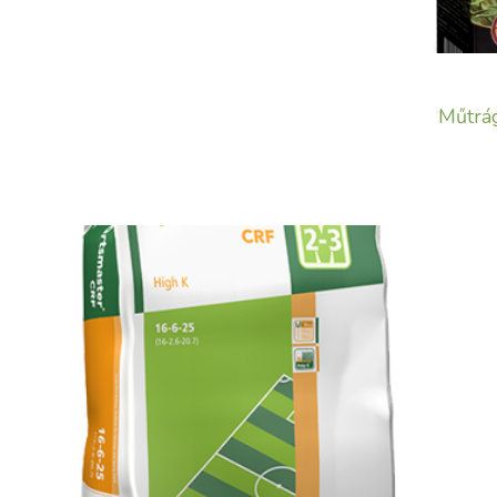
Műtrág