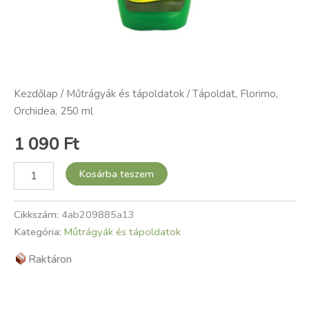
Kezdőlap
/
Műtrágyák és tápoldatok
/ Tápoldat, Florimo,
Orchidea, 250 ml
1 090
Ft
Kosárba teszem
Cikkszám:
4ab209885a13
Kategória:
Műtrágyák és tápoldatok
Raktáron