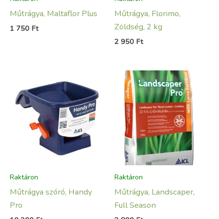
Műtrágya, Maltaflor Plus
Műtrágya, Florimo,
Zöldség, 2 kg
1 750
Ft
2 950
Ft
Raktáron
Raktáron
Műtrágya szóró, Handy
Műtrágya, Landscaper,
Pro
Full Season