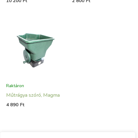
10 200
Ft
2 800
Ft
Raktáron
Műtrágya szóró, Magma
4 890
Ft