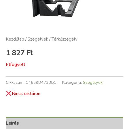
Kezdőlap
/
Szegélyek
/ Térkőszegély
1 827
Ft
Elfogyott
Cikkszám:
146e984733b1
Kategória:
Szegélyek
Nincs raktáron
Leírás