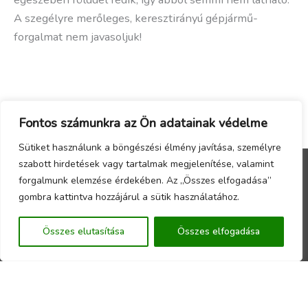
A szegélyre merőleges, keresztirányú gépjármű-
forgalmat nem javasoljuk!
Fontos számunkra az Ön adatainak védelme
Sütiket használunk a böngészési élmény javítása, személyre
szabott hirdetések vagy tartalmak megjelenítése, valamint
forgalmunk elemzése érdekében. Az „Összes elfogadása”
Menu
gombra kattintva hozzájárul a sütik használatához.
Copyright © 2026 - Örökzöld Faiskola Webáruház -
Összes elutasítása
Összes elfogadása
Készítette a
CsabaInformatika.NET