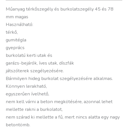
Műanyag térkőszegély és burkolatszegély 45 és 78
mm magas
Használható:
térkő,
gumitégla
gyeprács
burkolatú kerti utak és
garázs-bejárók, íves utak, díszfák
játszóterek szegélyezésére.
Bármilyen hideg burkolat szegélyezésére alkalmas.
Könnyen lerakható,
egyszerűen ívelhető,
nem kell várni a beton megkötésére, azonnal lehet
mellette rakni a burkolatot,
nem szárad ki mellette a fű, mert nincs alatta egy nagy
betontömb.