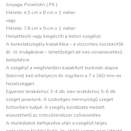
Anyaga: Polietilén ( PE )
Mérete: 4,5 cm x 8 cm x 1 méter
vagy
Mérete: 7,8 cm x 9 cm x 1 méter
Helyettesíti vagy kiegészíti a beton szegélyt.
A burkolatszegély kialakítása – a vízszintes összekötők
át- ill. kivágásával – lehetőséget ad íves vonalvezetésű
beépítésre.
A szegélyt a megfelelően kialakított burkolat-alapra
(tükörre) kell elhelyezni és rögzíteni a 7 x 260 mm-es
huzalszeggel.
Egyenes lerakáshoz 3-4 db, íves lerakáshoz 5-6 db
szeget javaslunk. A szükséges mennyiségű szeget
biztosítani tudjuk. A szegély bordázata mellett
elvezethető az öntözőrendszer csővezetéke.
A munkálatok befejezése után a szegélyt teljes
egészében földdel fedik, így abból semmi nem látható.