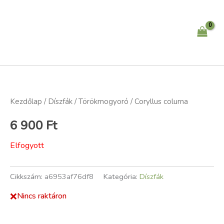
Skip
to
content
Kezdőlap
/
Díszfák
/ Törökmogyoró / Coryllus colurna
6 900
Ft
Elfogyott
Cikkszám:
a6953af76df8
Kategória:
Díszfák
❌
Nincs raktáron