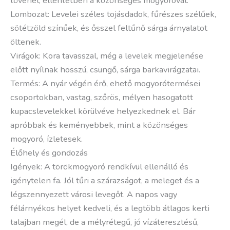
tövénél, ellentétben a közönséges mogyoróval.
Lombozat: Levelei széles tojásdadok, fűrészes szélűek,
sötétzöld színűek, és ősszel feltűnő sárga árnyalatot
öltenek.
Virágok: Kora tavasszal, még a levelek megjelenése
előtt nyílnak hosszú, csüngő, sárga barkavirágzatai.
Termés: A nyár végén érő, ehető mogyorótermései
csoportokban, vastag, szőrös, mélyen hasogatott
kupacslevelekkel körülvéve helyezkednek el. Bár
apróbbak és keményebbek, mint a közönséges
mogyoró, ízletesek.
Élőhely és gondozás
Igények: A törökmogyoró rendkívül ellenálló és
igénytelen fa. Jól tűri a szárazságot, a meleget és a
légszennyezett városi levegőt. A napos vagy
félárnyékos helyet kedveli, és a legtöbb átlagos kerti
talajban megél, de a mélyrétegű, jó vízáteresztésű,