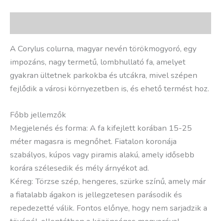
Leírás
A Corylus colurna, magyar nevén törökmogyoró, egy
impozáns, nagy termetű, lombhullató fa, amelyet
gyakran ültetnek parkokba és utcákra, mivel szépen
fejlődik a városi környezetben is, és ehető termést hoz.
Főbb jellemzők
Megjelenés és forma: A fa kifejlett korában 15-25
méter magasra is megnőhet. Fiatalon koronája
szabályos, kúpos vagy piramis alakú, amely idősebb
korára szélesedik és mély árnyékot ad.
Kéreg: Törzse szép, hengeres, szürke színű, amely már
a fiatalabb ágakon is jellegzetesen parásodik és
repedezetté válik. Fontos előnye, hogy nem sarjadzik a