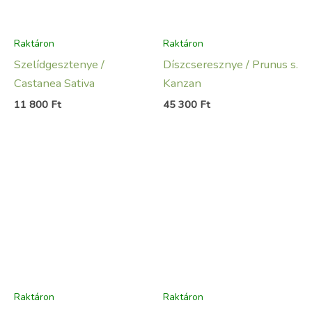
Raktáron
Raktáron
Szelídgesztenye /
Díszcseresznye / Prunus s.
Castanea Sativa
Kanzan
11 800
Ft
45 300
Ft
Raktáron
Raktáron