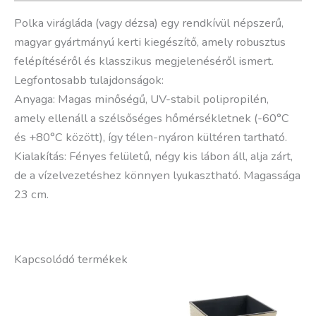
Polka virágláda (vagy dézsa) egy rendkívül népszerű,
magyar gyártmányú kerti kiegészítő, amely robusztus
felépítéséről és klasszikus megjelenéséről ismert.
Legfontosabb tulajdonságok:
Anyaga: Magas minőségű, UV-stabil polipropilén,
amely ellenáll a szélsőséges hőmérsékletnek (-60°C
és +80°C között), így télen-nyáron kültéren tartható.
Kialakítás: Fényes felületű, négy kis lábon áll, alja zárt,
de a vízelvezetéshez könnyen lyukasztható. Magassága
23 cm.
Kapcsolódó termékek