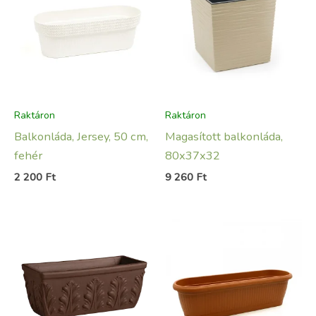
Raktáron
Raktáron
Balkonláda, Jersey, 50 cm,
Magasított balkonláda,
fehér
80x37x32
2 200
Ft
9 260
Ft