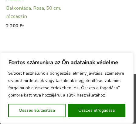
Balkonláda, Rosa, 50 cm,
rózsaszín
2 200
Ft
Fontos számunkra az Ön adatainak védelme
Sütiket használunk a böngészési élmény javítása, személyre
szabott hirdetések vagy tartalmak megjelenítése, valamint
forgalmunk elemzése érdekében. Az „Összes elfogadása”
Menu
gombra kattintva hozzájárul a sütik használatához.
Copyright © 2026 - Örökzöld Faiskola Webáruház -
Összes elutasítása
Összes elfogadása
Készítette a
CsabaInformatika.NET