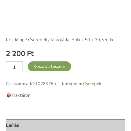
Kezdőlap
/
Cserepek
/ Virágláda, Polka, 50 x 30, szürke
2 200
Ft
Kosárba teszem
Cikkszám:
adf21078378b
Kategória:
Cserepek
Raktáron
Leírás