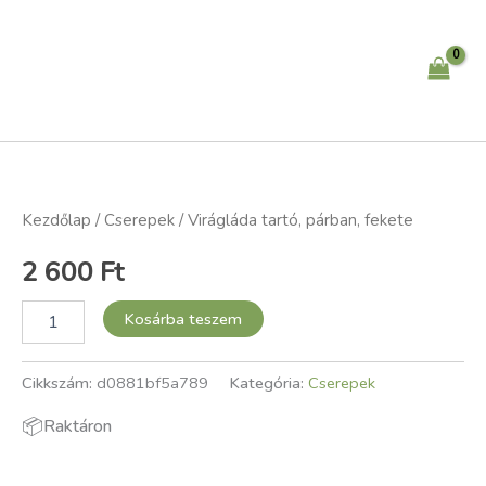
fekete
Skip
mennyiség
to
content
Virágláda
tartó,
párban,
fekete
Kezdőlap
/
Cserepek
/ Virágláda tartó, párban, fekete
mennyiség
2 600
Ft
Kosárba teszem
Cikkszám:
d0881bf5a789
Kategória:
Cserepek
📦
Raktáron