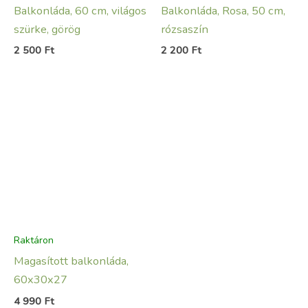
Balkonláda, 60 cm, világos
Balkonláda, Rosa, 50 cm,
szürke, görög
rózsaszín
2 500
Ft
2 200
Ft
Raktáron
Magasított balkonláda,
60x30x27
4 990
Ft