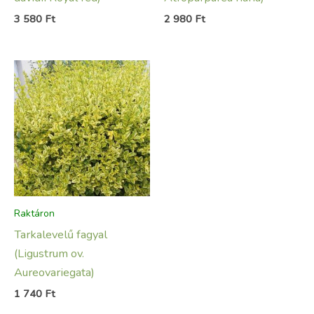
3 580
Ft
2 980
Ft
Raktáron
Tarkalevelű fagyal
(Ligustrum ov.
Aureovariegata)
1 740
Ft