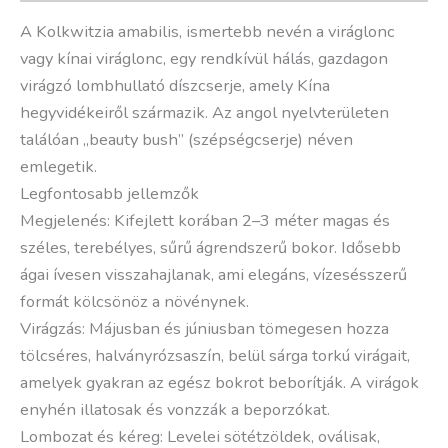
A Kolkwitzia amabilis, ismertebb nevén a viráglonc
vagy kínai viráglonc, egy rendkívül hálás, gazdagon
virágzó lombhullató díszcserje, amely Kína
hegyvidékeiről származik. Az angol nyelvterületen
találóan „beauty bush” (szépségcserje) néven
emlegetik.
Legfontosabb jellemzők
Megjelenés: Kifejlett korában 2–3 méter magas és
széles, terebélyes, sűrű ágrendszerű bokor. Idősebb
ágai ívesen visszahajlanak, ami elegáns, vízesésszerű
formát kölcsönöz a növénynek.
Virágzás: Májusban és júniusban tömegesen hozza
tölcséres, halványrózsaszín, belül sárga torkú virágait,
amelyek gyakran az egész bokrot beborítják. A virágok
enyhén illatosak és vonzzák a beporzókat.
Lombozat és kéreg: Levelei sötétzöldek, oválisak,