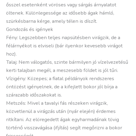
ősszel esetenként vöröses vagy sárgás árnyalatot
öltenek. Különlegessége az idősebb ágak hámló,
szürkésbarna kérge, amely télen is díszít.
Gondozás és igények
Fény: Legszebben teljes napsütésben virágzik, de a
félárnyékot is elviseli (bár ilyenkor kevesebb virágot
hoz).
Talaj: Nem válogatós, szinte bármilyen jó vízelvezetésű
kerti talajban megél, a meszesebb földet is jól tűri.
Vízigény: Közepes; a fiatal példányok rendszeres
öntözést igényelnek, de a kifejlett bokor jól bírja a
szárazabb időszakokat is.
Metszés: Mivel a tavalyi fás részeken virágzik,
közvetlenül a virágzás után (nyár elején) érdemes
ritkítani. Az elöregedett ágak egyharmadának tövig
történő visszavágása (ifjítás) segít megőrizni a bokor
frissességét.