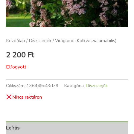
Kezdőlap
/
Díszcserjék
/ Viráglonc (Kolkwitzia amabilis)
2 200
Ft
Elfogyott
Cikkszám:
136449c43d79
Kategória:
Díszcserjék
Nincs raktáron
Leírás