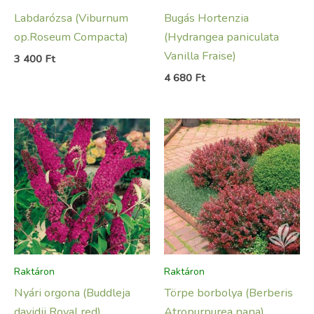
Labdarózsa (Viburnum
Bugás Hortenzia
op.Roseum Compacta)
(Hydrangea paniculata
Vanilla Fraise)
3 400
Ft
4 680
Ft
Raktáron
Raktáron
Nyári orgona (Buddleja
Törpe borbolya (Berberis
davidii Royal red)
Atropurpurea nana)