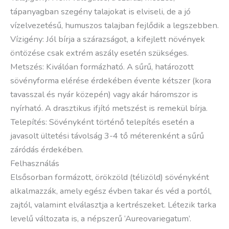
tápanyagban szegény talajokat is elviseli, de a jó
vízelvezetésű, humuszos talajban fejlődik a legszebben.
Vízigény: Jól bírja a szárazságot, a kifejlett növények
öntözése csak extrém aszály esetén szükséges.
Metszés: Kiválóan formázható. A sűrű, határozott
sövényforma elérése érdekében évente kétszer (kora
tavasszal és nyár közepén) vagy akár háromszor is
nyírható. A drasztikus ifjító metszést is remekül bírja.
Telepítés: Sövényként történő telepítés esetén a
javasolt ültetési távolság 3-4 tő méterenként a sűrű
záródás érdekében.
Felhasználás
Elsősorban formázott, örökzöld (télizöld) sövényként
alkalmazzák, amely egész évben takar és véd a portól,
zajtól, valamint elválasztja a kertrészeket. Létezik tarka
levelű változata is, a népszerű ‘Aureovariegatum’.