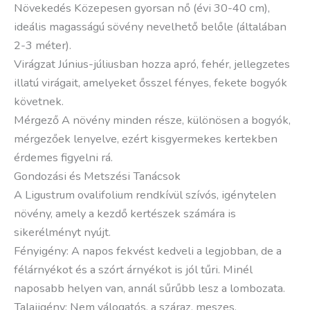
Növekedés Közepesen gyorsan nő (évi 30-40 cm),
ideális magasságú sövény nevelhető belőle (általában
2-3 méter).
Virágzat Június-júliusban hozza apró, fehér, jellegzetes
illatú virágait, amelyeket ősszel fényes, fekete bogyók
követnek.
Mérgező A növény minden része, különösen a bogyók,
mérgezőek lenyelve, ezért kisgyermekes kertekben
érdemes figyelni rá.
Gondozási és Metszési Tanácsok
A Ligustrum ovalifolium rendkívül szívós, igénytelen
növény, amely a kezdő kertészek számára is
sikerélményt nyújt.
Fényigény: A napos fekvést kedveli a legjobban, de a
félárnyékot és a szórt árnyékot is jól tűri. Minél
naposabb helyen van, annál sűrűbb lesz a lombozata.
Talajigény: Nem válogatós, a száraz, meszes,