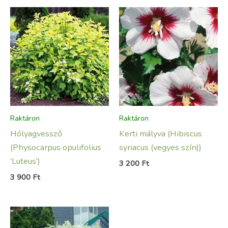
Raktáron
Raktáron
Hólyagvessző
Kerti mályva (Hibiscus
(Physocarpus opulifolius
syriacus (vegyes szín))
‘Luteus’)
3 200
Ft
3 900
Ft