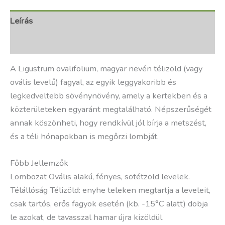
Leírás
További információk
A Ligustrum ovalifolium, magyar nevén télizöld (vagy
ovális levelű) fagyal, az egyik leggyakoribb és
legkedveltebb sövénynövény, amely a kertekben és a
közterületeken egyaránt megtalálható. Népszerűségét
annak köszönheti, hogy rendkívül jól bírja a metszést,
és a téli hónapokban is megőrzi lombját.
Főbb Jellemzők
Lombozat Ovális alakú, fényes, sötétzöld levelek.
Télállóság Télizöld: enyhe teleken megtartja a leveleit,
csak tartós, erős fagyok esetén (kb. -15°C alatt) dobja
le azokat, de tavasszal hamar újra kizöldül.