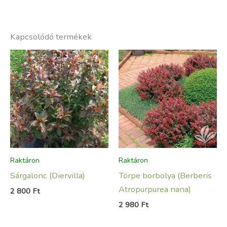
Kapcsolódó termékek
Raktáron
Raktáron
Sárgalonc (Diervilla)
Törpe borbolya (Berberis
Atropurpurea nana)
2 800
Ft
2 980
Ft