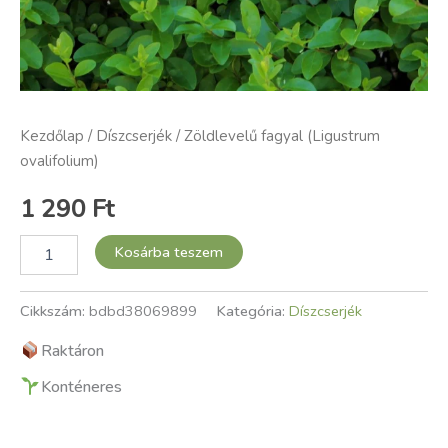
Kezdőlap
/
Díszcserjék
/ Zöldlevelű fagyal (Ligustrum
ovalifolium)
1 290
Ft
Kosárba teszem
Cikkszám:
bdbd38069899
Kategória:
Díszcserjék
Raktáron
Konténeres