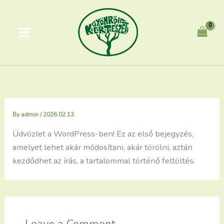
Skip
to
content
By
admin
/
2026.02.13.
Üdvözlet a WordPress-ben! Ez az első bejegyzés,
amelyet lehet akár módosítani, akár törölni, aztán
kezdődhet az írás, a tartalommal történő feltöltés.
Leave a Comment