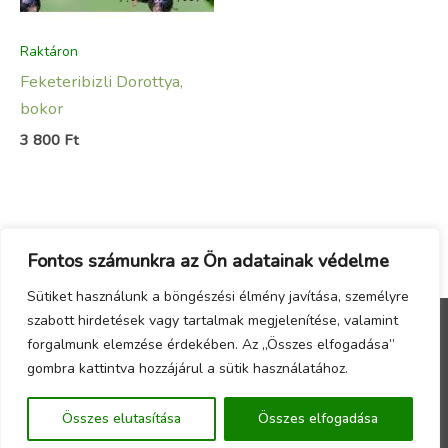
Raktáron
Feketeribizli Dorottya,
bokor
3 800
Ft
Fontos számunkra az Ön adatainak védelme
Sütiket használunk a böngészési élmény javítása, személyre
szabott hirdetések vagy tartalmak megjelenítése, valamint
forgalmunk elemzése érdekében. Az „Összes elfogadása”
Menu
gombra kattintva hozzájárul a sütik használatához.
Copyright © 2026 - Örökzöld Faiskola Webáruház -
Összes elutasítása
Összes elfogadása
Készítette a
CsabaInformatika.NET