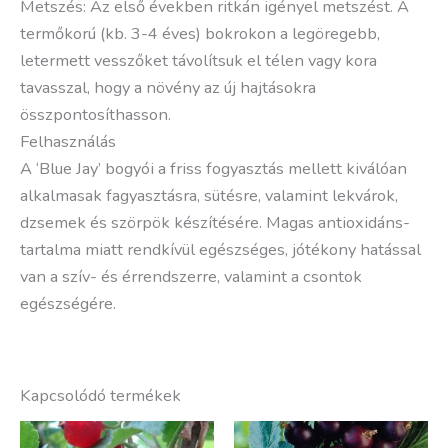
Metszés: Az első években ritkán igényel metszést. A
termőkorú (kb. 3-4 éves) bokrokon a legöregebb,
letermett vesszőket távolítsuk el télen vagy kora
tavasszal, hogy a növény az új hajtásokra
összpontosíthasson.
Felhasználás
A ‘Blue Jay’ bogyói a friss fogyasztás mellett kiválóan
alkalmasak fagyasztásra, sütésre, valamint lekvárok,
dzsemek és szörpök készítésére. Magas antioxidáns-
tartalma miatt rendkívül egészséges, jótékony hatással
van a szív- és érrendszerre, valamint a csontok
egészségére.
Kapcsolódó termékek