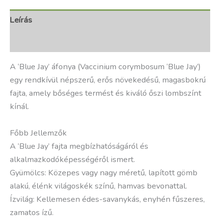
Leírás
További információk
A ‘Blue Jay’ áfonya (Vaccinium corymbosum ‘Blue Jay’)
egy rendkívül népszerű, erős növekedésű, magasbokrú
fajta, amely bőséges termést és kiváló őszi lombszínt
kínál.
Főbb Jellemzők
A ‘Blue Jay’ fajta megbízhatóságáról és
alkalmazkodóképességéről ismert.
Gyümölcs: Közepes vagy nagy méretű, lapított gömb
alakú, élénk világoskék színű, hamvas bevonattal.
Ízvilág: Kellemesen édes-savanykás, enyhén fűszeres,
zamatos ízű.