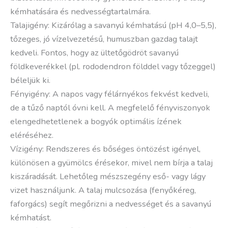
kémhatására és nedvességtartalmára.
Talajigény: Kizárólag a savanyú kémhatású (pH 4,0–5,5),
tőzeges, jó vízelvezetésű, humuszban gazdag talajt
kedveli. Fontos, hogy az ültetőgödröt savanyú
földkeverékkel (pl. rododendron földdel vagy tőzeggel)
béleljük ki.
Fényigény: A napos vagy félárnyékos fekvést kedveli,
de a tűző naptól óvni kell. A megfelelő fényviszonyok
elengedhetetlenek a bogyók optimális ízének
eléréséhez.
Vízigény: Rendszeres és bőséges öntözést igényel,
különösen a gyümölcs érésekor, mivel nem bírja a talaj
kiszáradását. Lehetőleg mészszegény eső- vagy lágy
vizet használjunk. A talaj mulcsozása (fenyőkéreg,
faforgács) segít megőrizni a nedvességet és a savanyú
kémhatást.