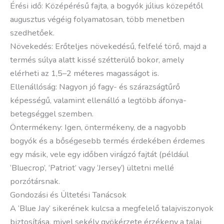
Érési idő: Középérésű fajta, a bogyók július közepétől
augusztus végéig folyamatosan, több menetben
szedhetőek.
Növekedés: Erőteljes növekedésű, felfelé törő, majd a
termés súlya alatt kissé szétterülő bokor, amely
elérheti az 1,5–2 méteres magasságot is.
Ellenállóság: Nagyon jó fagy- és szárazságtűrő
képességű, valamint ellenálló a legtöbb áfonya-
betegséggel szemben.
Öntermékeny: Igen, öntermékeny, de a nagyobb
bogyók és a bőségesebb termés érdekében érdemes
egy másik, vele egy időben virágzó fajtát (például
‘Bluecrop’, ‘Patriot’ vagy ‘Jersey’) ültetni mellé
porzótársnak.
Gondozási és Ültetési Tanácsok
A ‘Blue Jay’ sikerének kulcsa a megfelelő talajviszonyok
biztosítása, mivel sekély gyökérzete érzékeny a talaj