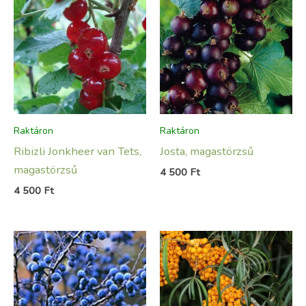
Raktáron
Raktáron
Ribizli Jonkheer van Tets,
Josta, magastörzsű
magastörzsű
4 500
Ft
4 500
Ft