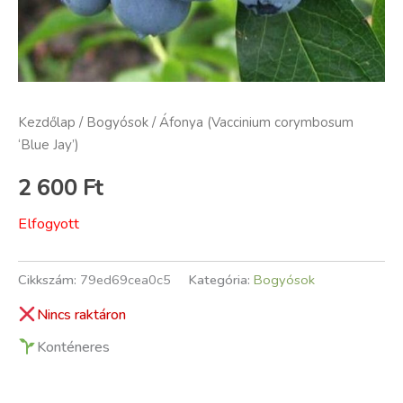
Kezdőlap
/
Bogyósok
/ Áfonya (Vaccinium corymbosum
‘Blue Jay’)
2 600
Ft
Elfogyott
Cikkszám:
79ed69cea0c5
Kategória:
Bogyósok
Nincs raktáron
Konténeres