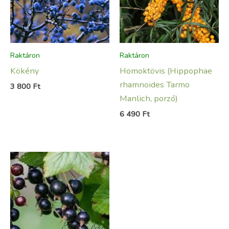
Raktáron
Raktáron
Kökény
Homoktövis (Hippophae
rhamnoides Tarmo
3 800
Ft
Manlich, porzó)
6 490
Ft