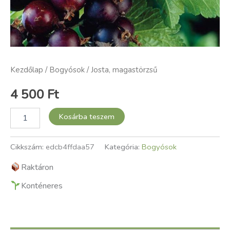
Kezdőlap
/
Bogyósok
/ Josta, magastörzsű
4 500
Ft
Kosárba teszem
Cikkszám:
edcb4ffdaa57
Kategória:
Bogyósok
Raktáron
Konténeres