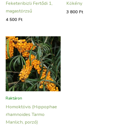
Feketeribizli Fertődi 1,
Kökény
magastörzsű
3 800
Ft
4 500
Ft
Raktáron
Homoktövis (Hippophae
rhamnoides Tarmo
Manlich, porzó)