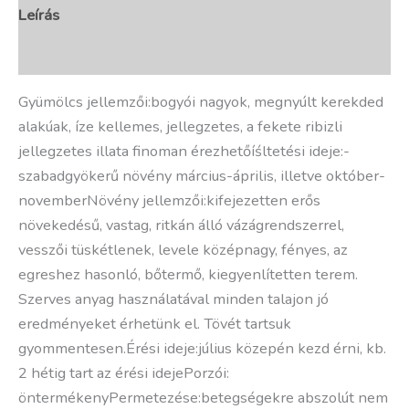
Leírás
További információk
Gyümölcs jellemzői:bogyói nagyok, megnyúlt kerekded
alakúak, í­ze kellemes, jellegzetes, a fekete ribizli
jellegzetes illata finoman érezhetőíśltetési ideje:-
szabadgyökerű növény március-április, illetve október-
novemberNövény jellemzői:kifejezetten erős
növekedésű, vastag, ritkán álló vázágrendszerrel,
vesszői tüskétlenek, levele középnagy, fényes, az
egreshez hasonló, bőtermő, kiegyenlí­tetten terem.
Szerves anyag használatával minden talajon jó
eredményeket érhetünk el. Tövét tartsuk
gyommentesen.Érési ideje:július közepén kezd érni, kb.
2 hétig tart az érési idejePorzói:
öntermékenyPermetezése:betegségekre abszolút nem