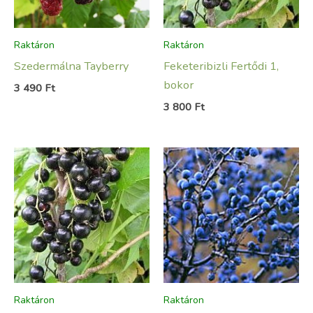
Raktáron
Raktáron
Szedermálna Tayberry
Feketeribizli Fertődi 1,
bokor
3 490
Ft
3 800
Ft
Raktáron
Raktáron