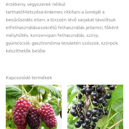
érzékeny, vegyszerek nélkül
tarthatóMetszése:érdemes ritkí­tani a lombját a
besűrűsödés ellen, a törzsén lévő sarjakat távolí­tsuk
elFelhasználása:sokrétű felhasználás jellemzi, főként
mélyhűtés, konzervipari felhasználás, szörp,
gyümölcslé, gasztronómia területén szószok, szörpök
készí­thetők belőle
Kapcsolódó termékek