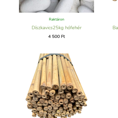
Raktáron
Díszkavics25kg hófehér
Ba
4 500
Ft