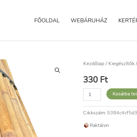
FŐOLDAL
WEBÁRUHÁZ
KERTÉ
Bambusz
Kezdőlap
/
Kiegészítők
karó,
180
330
Ft
cm
mennyiség
Kosárba t
Cikkszám:
5384c4cf5d
Raktáron