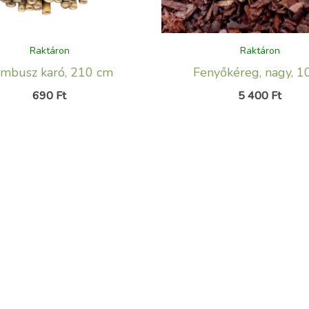
Raktáron
Raktáron
mbusz karó, 210 cm
Fenyőkéreg, nagy, 1
690
Ft
5 400
Ft