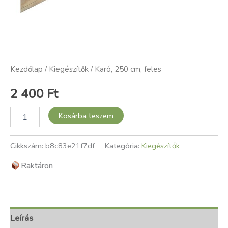
Kezdőlap
/
Kiegészítők
/ Karó, 250 cm, feles
2 400
Ft
Kosárba teszem
Cikkszám:
b8c83e21f7df
Kategória:
Kiegészítők
Raktáron
Leírás