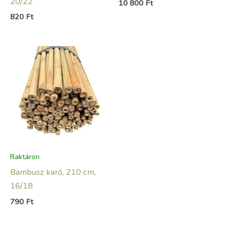
20/22
10 800
Ft
820
Ft
Raktáron
Bambusz karó, 210 cm,
16/18
790
Ft