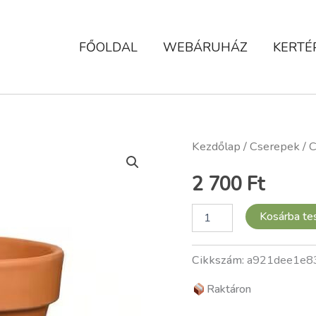
FŐOLDAL
WEBÁRUHÁZ
KERTÉ
Cserép,
Kezdőlap
/
Cserepek
/ 
agyag,
26
2 700
Ft
cm
mennyiség
Kosárba t
Cikkszám:
a921dee1e8
Raktáron