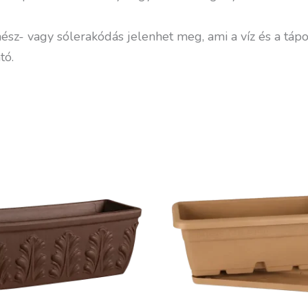
mész- vagy sólerakódás jelenhet meg, ami a víz és a táp
tó.