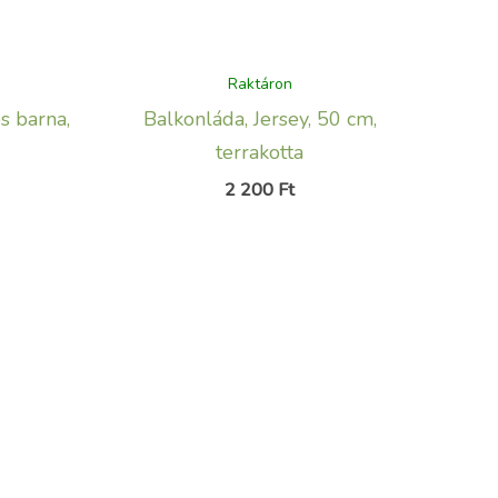
Raktáron
s barna,
Balkonláda, Jersey, 50 cm,
terrakotta
2 200
Ft