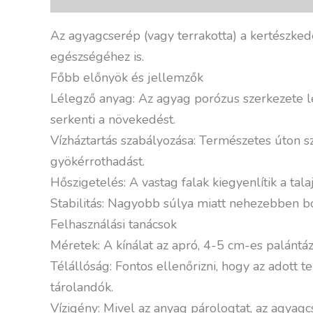
Az agyagcserép (vagy terrakotta) a kertészked
egészségéhez is.
Főbb előnyök és jellemzők
Lélegző anyag: Az agyag porózus szerkezete leh
serkenti a növekedést.
Vízháztartás szabályozása: Természetes úton sz
gyökérrothadást.
Hőszigetelés: A vastag falak kiegyenlítik a tal
Stabilitás: Nagyobb súlya miatt nehezebben b
Felhasználási tanácsok
Méretek: A kínálat az apró, 4-5 cm-es palántá
Télállóság: Fontos ellenőrizni, hogy az adot
tárolandók.
Vízigény: Mivel az anyag párologtat, az agya