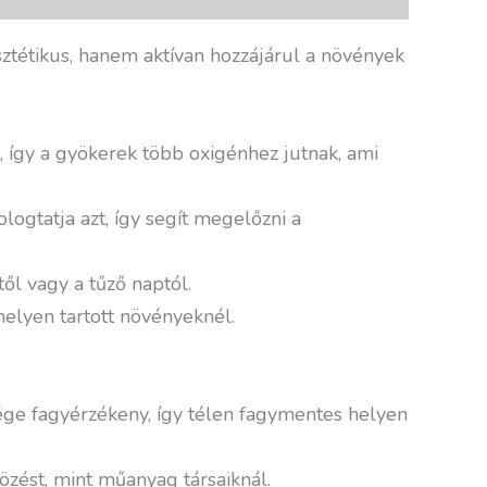
sztétikus, hanem aktívan hozzájárul a növények
, így a gyökerek több oxigénhez jutnak, ami
logtatja azt, így segít megelőzni a
ől vagy a tűző naptól.
elyen tartott növényeknél.
ége fagyérzékeny, így télen fagymentes helyen
zést, mint műanyag társaiknál.