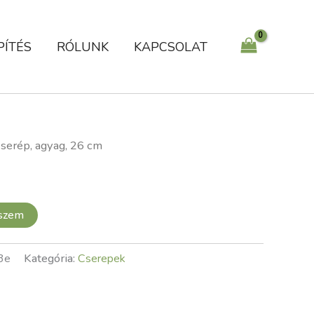
mennyiség
PÍTÉS
RÓLUNK
KAPCSOLAT
Cserép, agyag, 26 cm
eszem
3e
Kategória:
Cserepek