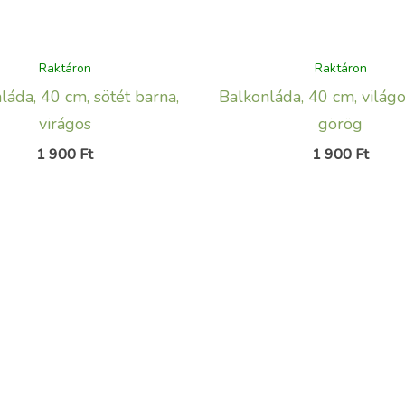
Raktáron
Raktáron
láda, 40 cm, sötét barna,
Balkonláda, 40 cm, világo
virágos
görög
1 900
Ft
1 900
Ft