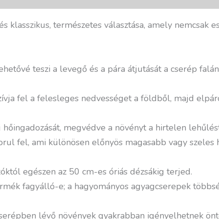
és klasszikus, természetes választása, amely nemcsak e
etővé teszi a levegő és a pára átjutását a cserép falán
ívja fel a felesleges nedvességet a földből, majd elpáro
aj hőingadozását, megvédve a növényt a hirtelen lehűlést
orul fel, ami különösen előnyös magasabb vagy szeles h
zóktól egészen az 50 cm-es óriás dézsákig terjed.
t termék fagyálló-e; a hagyományos agyagcserepek többs
gcserépben lévő növények gyakrabban igényelhetnek öntö