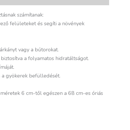
tásnak számítanak:
ző felületeket és segíti a növények
árkányt vagy a bútorokat.
biztosítva a folyamatos hidratáltságot.
máját.
a a gyökerek befülledését.
 méretek 6 cm-től egészen a 68 cm-es óriás