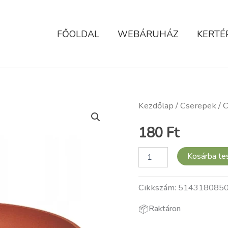
FŐOLDAL
WEBÁRUHÁZ
KERTÉ
Cserépalátét,
Kezdőlap
/
Cserepek
/ C
kör,
barna,
180
Ft
18
cm
mennyiség
Kosárba t
Cikkszám:
5143180850
📦
Raktáron