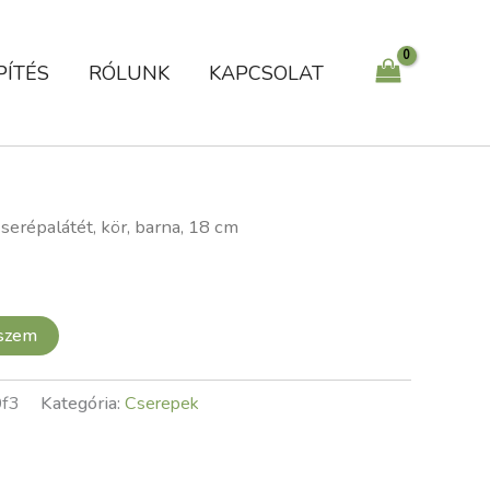
cm
mennyiség
PÍTÉS
RÓLUNK
KAPCSOLAT
serépalátét, kör, barna, 18 cm
eszem
f3
Kategória:
Cserepek