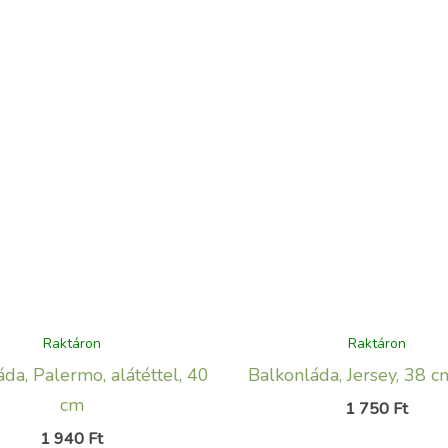
Raktáron
Raktáron
da, Palermo, alátéttel, 40
Balkonláda, Jersey, 38 c
cm
1 750
Ft
1 940
Ft