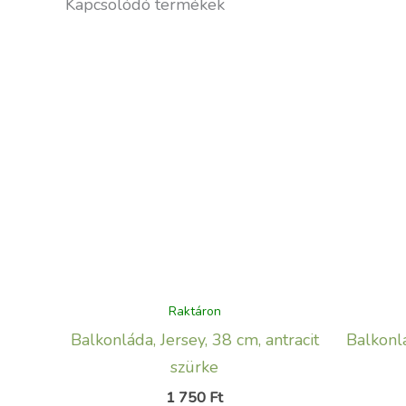
Kapcsolódó termékek
Raktáron
Balkonláda, Jersey, 38 cm, antracit
Balkonlá
szürke
1 750
Ft