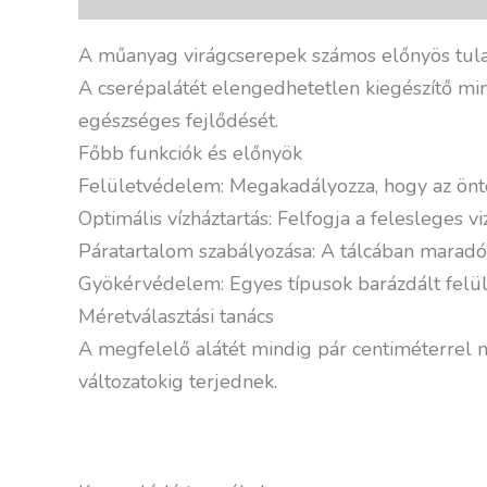
A műanyag virágcserepek számos előnyös tulaj
A cserépalátét elengedhetetlen kiegészítő min
egészséges fejlődését.
Főbb funkciók és előnyök
Felületvédelem: Megakadályozza, hogy az öntöző
Optimális vízháztartás: Felfogja a felesleges v
Páratartalom szabályozása: A tálcában maradó 
Gyökérvédelem: Egyes típusok barázdált felüle
Méretválasztási tanács
A megfelelő alátét mindig pár centiméterrel 
változatokig terjednek.