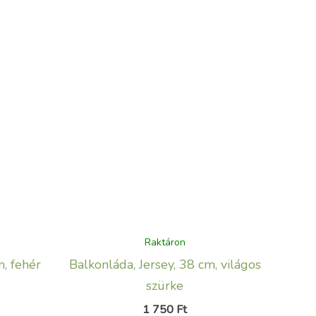
Raktáron
m, fehér
Balkonláda, Jersey, 38 cm, világos
szürke
1 750
Ft