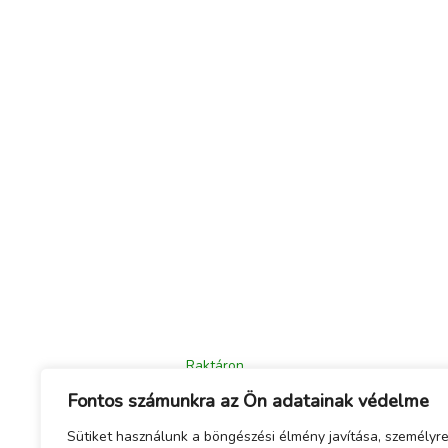
Raktáron
Balkonláda, Jersey, 50 cm, szürke
Fontos számunkra az Ön adatainak védelme
2 200
Ft
Sütiket használunk a böngészési élmény javítása, személyr