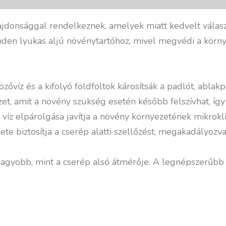
donsággal rendelkeznek, amelyek miatt kedvelt válasz
den lyukas aljú növénytartóhoz, mivel megvédi a környe
víz és a kifolyó földfoltok károsítsák a padlót, ablakp
izet, amit a növény szükség esetén később felszívhat, így 
víz elpárolgása javítja a növény környezetének mikroklí
te biztosítja a cserép alatti szellőzést, megakadályozv
nagyobb, mint a cserép alsó átmérője. A legnépszerűbb