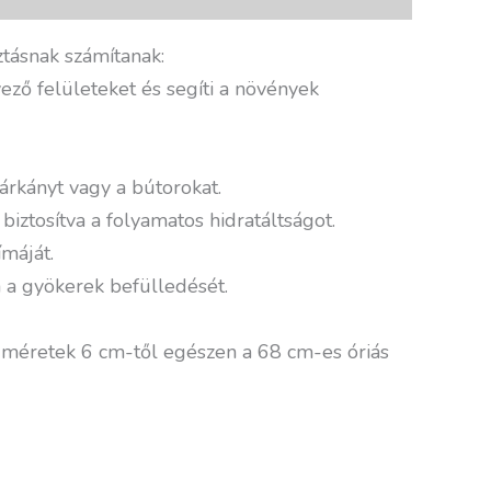
tásnak számítanak:
ző felületeket és segíti a növények
árkányt vagy a bútorokat.
biztosítva a folyamatos hidratáltságot.
máját.
a a gyökerek befülledését.
 méretek 6 cm-től egészen a 68 cm-es óriás