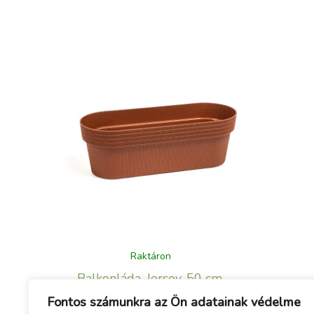
Raktáron
Balkonláda, Jersey, 50 cm,
terrakotta
Fontos számunkra az Ön adatainak védelme