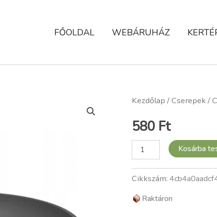
FŐOLDAL
WEBÁRUHÁZ
KERTÉ
Cserépalátét,
Kezdőlap
/
Cserepek
/ C
kör,
szürke,
580
Ft
30
cm
mennyiség
Kosárba t
Cikkszám:
4cb4a0aadcf
Raktáron