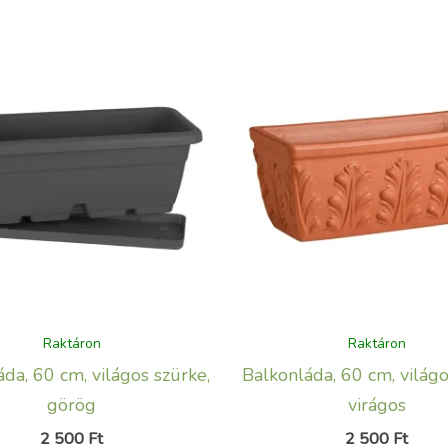
Raktáron
Raktáron
da, 60 cm, világos szürke,
Balkonláda, 60 cm, világo
görög
virágos
2 500
Ft
2 500
Ft