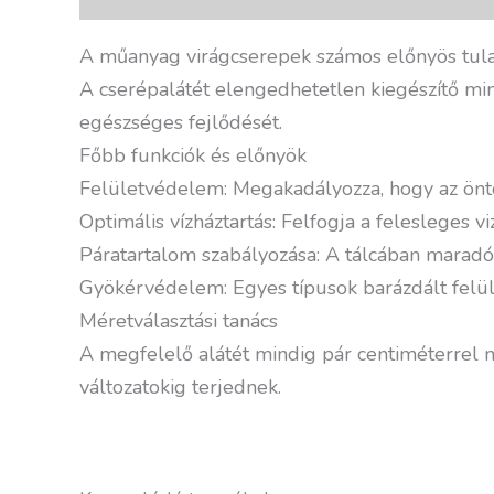
A műanyag virágcserepek számos előnyös tulaj
A cserépalátét elengedhetetlen kiegészítő min
egészséges fejlődését.
Főbb funkciók és előnyök
Felületvédelem: Megakadályozza, hogy az öntöző
Optimális vízháztartás: Felfogja a felesleges v
Páratartalom szabályozása: A tálcában maradó 
Gyökérvédelem: Egyes típusok barázdált felüle
Méretválasztási tanács
A megfelelő alátét mindig pár centiméterrel 
változatokig terjednek.