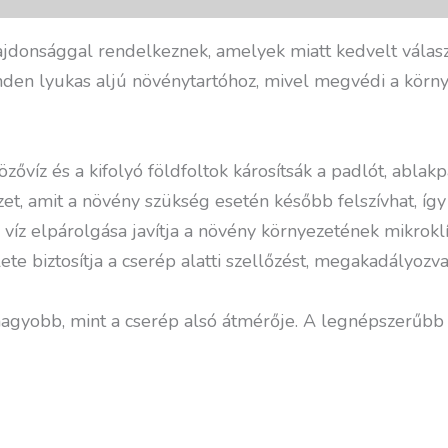
donsággal rendelkeznek, amelyek miatt kedvelt válasz
den lyukas aljú növénytartóhoz, mivel megvédi a környe
víz és a kifolyó földfoltok károsítsák a padlót, ablakp
izet, amit a növény szükség esetén később felszívhat, így 
víz elpárolgása javítja a növény környezetének mikroklí
te biztosítja a cserép alatti szellőzést, megakadályozv
nagyobb, mint a cserép alsó átmérője. A legnépszerűbb