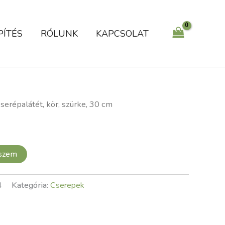
cm
mennyiség
PÍTÉS
RÓLUNK
KAPCSOLAT
serépalátét, kör, szürke, 30 cm
eszem
4
Kategória:
Cserepek