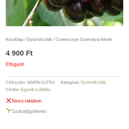
Kezdőlap
/
Gyümölcsfák
/ Cseresznye Szomolyai fekete
4 900
Ft
Elfogyott
Cikkszám:
b6d69c1c07b1
Kategória:
Gyümölcsfák
Címke:
Egyedi szállítás
Nincs raktáron
Szabadgyökeres