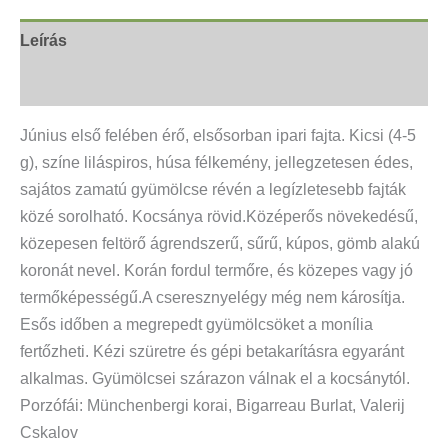
Leírás
További információk
Június első felében érő, elsősorban ipari fajta. Kicsi (4-5
g), szí­ne liláspiros, húsa félkemény, jellegzetesen édes,
sajátos zamatú gyümölcse révén a legí­zletesebb fajták
közé sorolható. Kocsánya rövid.Középerős növekedésű,
közepesen feltörő ágrendszerű, sűrű, kúpos, gömb alakú
koronát nevel. Korán fordul termőre, és közepes vagy jó
termőképességű.A cseresznyelégy még nem károsí­tja.
Esős időben a megrepedt gyümölcsöket a moní­lia
fertőzheti. Kézi szüretre és gépi betakarí­tásra egyaránt
alkalmas. Gyümölcsei szárazon válnak el a kocsánytól.
Porzófái: Münchenbergi korai, Bigarreau Burlat, Valerij
Cskalov