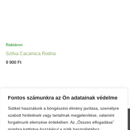
Raktáron
Szilva Cacansca Rodna
9 900
Ft
Fontos számunkra az Ön adatainak védelme
Sütiket használunk a böngészési élmény javítása, személyre
szabott hirdetések vagy tartalmak megjelenítése, valamint
forgalmunk elemzése érdekében. Az „Összes elfogadása”
Menu
gombra kattintva hozzájárul a sütik használatához.