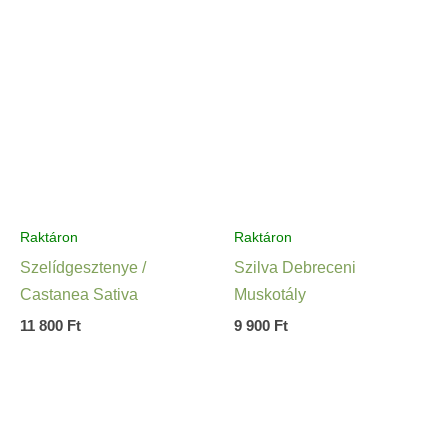
Raktáron
Raktáron
Szelídgesztenye /
Szilva Debreceni
Castanea Sativa
Muskotály
11 800
Ft
9 900
Ft