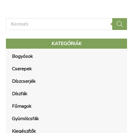
P
r
o
d
KATEGÓRIÁK
u
c
Bogyósok
t
s
s
Cserepek
e
a
Díszcserjék
r
c
Díszfák
h
Fűmagok
Gyümölcsfák
Kiegészítők