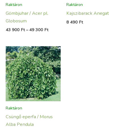
Raktáron
Raktáron
Gömbjuhar / Acer pl.
Kajszibarack Anegat
Globosum
8 490
Ft
43 900
Ft
–
49 300
Ft
Raktáron
Csüngő eperfa / Morus
Alba Pendula