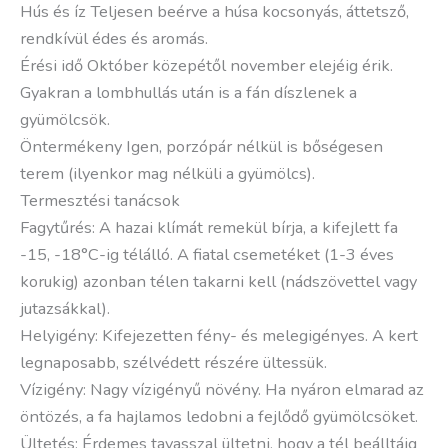
Hús és íz Teljesen beérve a húsa kocsonyás, áttetsző,
rendkívül édes és aromás.
Érési idő Október közepétől november elejéig érik.
Gyakran a lombhullás után is a fán díszlenek a
gyümölcsök.
Öntermékeny Igen, porzópár nélkül is bőségesen
terem (ilyenkor mag nélküli a gyümölcs).
Termesztési tanácsok
Fagytűrés: A hazai klímát remekül bírja, a kifejlett fa
-15, -18°C-ig télálló. A fiatal csemetéket (1-3 éves
korukig) azonban télen takarni kell (nádszövettel vagy
jutazsákkal).
Helyigény: Kifejezetten fény- és melegigényes. A kert
legnaposabb, szélvédett részére ültessük.
Vízigény: Nagy vízigényű növény. Ha nyáron elmarad az
öntözés, a fa hajlamos ledobni a fejlődő gyümölcsöket.
Ültetés: Érdemes tavasszal ültetni, hogy a tél beálltáig