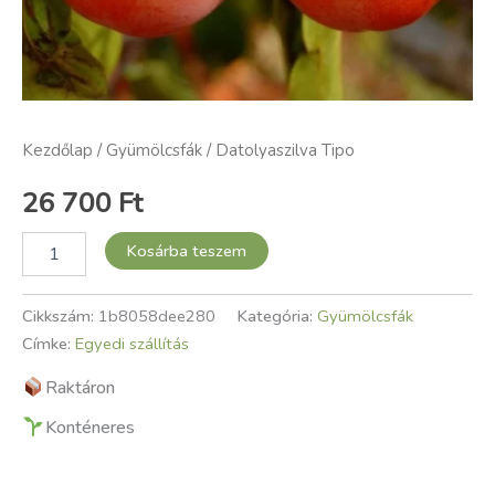
Kezdőlap
/
Gyümölcsfák
/ Datolyaszilva Tipo
26 700
Ft
Kosárba teszem
Cikkszám:
1b8058dee280
Kategória:
Gyümölcsfák
Címke:
Egyedi szállítás
Raktáron
Konténeres