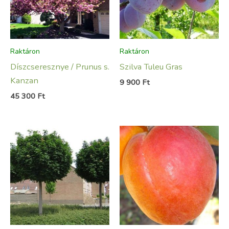
Raktáron
Raktáron
Díszcseresznye / Prunus s.
Szilva Tuleu Gras
Kanzan
9 900
Ft
45 300
Ft
Ártartomány:
43
900 Ft
-
49
300 Ft