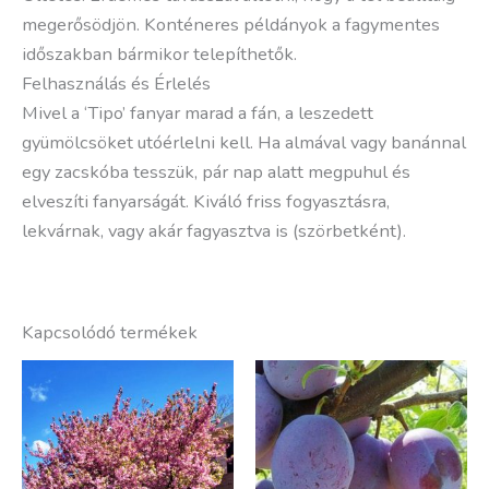
megerősödjön. Konténeres példányok a fagymentes
időszakban bármikor telepíthetők.
Felhasználás és Érlelés
Mivel a ‘Tipo’ fanyar marad a fán, a leszedett
gyümölcsöket utóérlelni kell. Ha almával vagy banánnal
egy zacskóba tesszük, pár nap alatt megpuhul és
elveszíti fanyarságát. Kiváló friss fogyasztásra,
lekvárnak, vagy akár fagyasztva is (szörbetként).
Kapcsolódó termékek