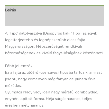
Leírás
További információk
A ‘Tipo’ datolyaszilva (Diospyros kaki ‘Tipo’) az egyik
legelterjedtebb és legnépszerűbb olasz fajta
Magyarországon. Népszerűségét rendkívüli
bőtermőségének és kiváló fagyállóságának köszönheti.
Főbb jellemzők
Ez a fajta az utóérő (csersavas) típusba tartozik, ami azt
jelenti, hogy keményen még fanyar, de puhára érve
mézédes.
Gyümölcs Nagy vagy igen nagy méretű, gömbölyded,
enyhén lapított forma. Héja sárgásnarancs, teljes
érésben mélynarancs.