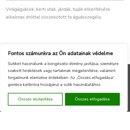
Virágágyások, kerti utak, járdák, tuják elkerítésére
alkalmas dróttal összekötött fa ágyásszegély.
Fontos számunkra az Ön adatainak védelme
Sütiket használunk a böngészési élmény javítása, személyre
szabott hirdetések vagy tartalmak megjelenítése, valamint
forgalmunk elemzése érdekében. Az „Összes elfogadása”
Menu
gombra kattintva hozzájárul a sütik használatához.
Copyright © 2026 - Örökzöld Faiskola Webáruház -
Összes elutasítása
Összes elfogadása
Készítette a
CsabaInformatika.NET