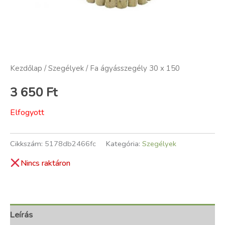
Kezdőlap
/
Szegélyek
/ Fa ágyásszegély 30 x 150
3 650
Ft
Elfogyott
Cikkszám:
5178db2466fc
Kategória:
Szegélyek
Nincs raktáron
Leírás