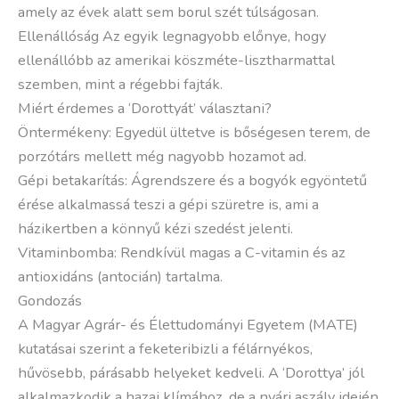
amely az évek alatt sem borul szét túlságosan.
Ellenállóság Az egyik legnagyobb előnye, hogy
ellenállóbb az amerikai köszméte-lisztharmattal
szemben, mint a régebbi fajták.
Miért érdemes a ‘Dorottyát’ választani?
Öntermékeny: Egyedül ültetve is bőségesen terem, de
porzótárs mellett még nagyobb hozamot ad.
Gépi betakarítás: Ágrendszere és a bogyók egyöntetű
érése alkalmassá teszi a gépi szüretre is, ami a
házikertben a könnyű kézi szedést jelenti.
Vitaminbomba: Rendkívül magas a C-vitamin és az
antioxidáns (antocián) tartalma.
Gondozás
A Magyar Agrár- és Élettudományi Egyetem (MATE)
kutatásai szerint a feketeribizli a félárnyékos,
hűvösebb, párásabb helyeket kedveli. A ‘Dorottya’ jól
alkalmazkodik a hazai klímához, de a nyári aszály idején