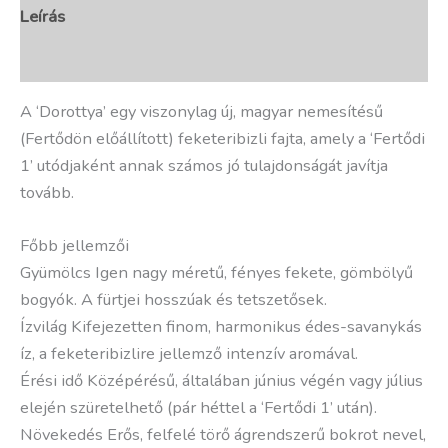
Leírás
További információk
A ‘Dorottya’ egy viszonylag új, magyar nemesítésű
(Fertődön előállított) feketeribizli fajta, amely a ‘Fertődi
1’ utódjaként annak számos jó tulajdonságát javítja
tovább.
Főbb jellemzői
Gyümölcs Igen nagy méretű, fényes fekete, gömbölyű
bogyók. A fürtjei hosszúak és tetszetősek.
Ízvilág Kifejezetten finom, harmonikus édes-savanykás
íz, a feketeribizlire jellemző intenzív aromával.
Érési idő Középérésű, általában június végén vagy július
elején szüretelhető (pár héttel a ‘Fertődi 1’ után).
Növekedés Erős, felfelé törő ágrendszerű bokrot nevel,