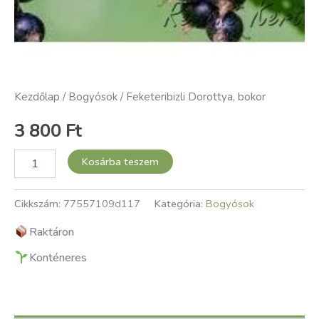
Kezdőlap
/
Bogyósok
/ Feketeribizli Dorottya, bokor
3 800
Ft
Kosárba teszem
Cikkszám:
77557109d117
Kategória:
Bogyósok
Raktáron
Konténeres