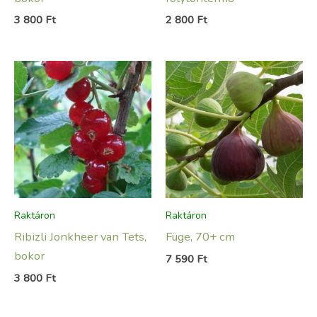
3 800
Ft
2 800
Ft
Raktáron
Raktáron
Ribizli Jonkheer van Tets,
Füge, 70+ cm
bokor
7 590
Ft
3 800
Ft